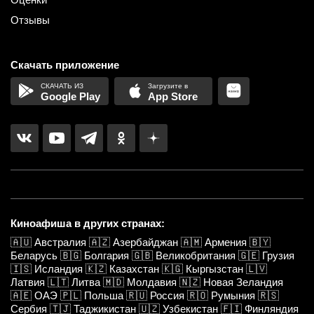
Отзывы
Скачать приложение
Google Play
App Store
Киноафиша в других странах:
🇦🇺
Австралия
🇦🇿
Азербайджан
🇦🇲
Армения
🇧🇾
Беларусь
🇧🇬
Болгария
🇬🇧
Великобритания
🇬🇪
Грузия
🇮🇸
Исландия
🇰🇿
Казахстан
🇰🇬
Кыргызстан
🇱🇻
Латвия
🇱🇹
Литва
🇲🇩
Молдавия
🇳🇿
Новая Зеландия
🇦🇪
ОАЭ
🇵🇱
Польша
🇷🇺
Россия
🇷🇴
Румыния
🇷🇸
Сербия
🇹🇯
Таджикистан
🇺🇿
Узбекистан
🇫🇮
Финляндия