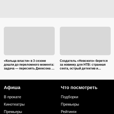
«Кольца власти» в 3 сезоне
Создатель «Невского» берется
дошли до переломного момента:
за новинку для НТВ: странная
задача — переснять Джексона и
секта, острый детектив и
не облажаться
настоящий мрак — всё, как мы
любим
Афиша
Что посмотреть
В прокате
Подборки
Кинотеатры
Премьеры
Премьеры
Рейтинги