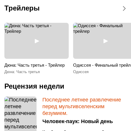
трейлер
Трейлеры
Мстители: Доктор Дум
Kinoplexx 7 Sary-Arka
Сары-Арка
Москва
Lumiera Cinema
Жибек Жолы
Райымбек батыра
OPEN CINEMA ALMATY
Алатау
Дюна: Часть третья - Трейлер
Одиссея - Финальный трейл
Дюна: Часть третья
Одиссея
Алатау
Рецензия недели
Арман Азия Парк
Последнее летнее развлечение
перед мультивселенским
Арман Достык
безумием.
Абая
Человек-паук: Новый день
Арман Март 3Д