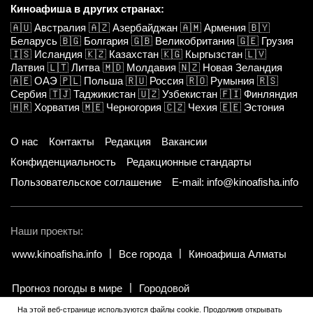
Киноафиша в других странах:
🇦🇺
Австралия
🇦🇿
Азербайджан
🇦🇲
Армения
🇧🇾
Беларусь
🇧🇬
Болгария
🇬🇧
Великобритания
🇬🇪
Грузия
🇮🇸
Исландия
🇰🇿
Казахстан
🇰🇬
Кыргызстан
🇱🇻
Латвия
🇱🇹
Литва
🇲🇩
Молдавия
🇳🇿
Новая Зеландия
🇦🇪
ОАЭ
🇵🇱
Польша
🇷🇺
Россия
🇷🇴
Румыния
🇷🇸
Сербия
🇹🇯
Таджикистан
🇺🇿
Узбекистан
🇫🇮
Финляндия
🇭🇷
Хорватия
🇲🇪
Черногория
🇨🇿
Чехия
🇪🇪
Эстония
О нас
Контакты
Редакция
Вакансии
Конфиденциальность
Редакционные стандарты
Пользовательское соглашение
E-mail: info@kinoafisha.info
Наши проекты:
www.kinoafisha.info
Все города
Киноафиша Алматы
Прогноз погоды в мире
Городовой
На этой веб-странице используются файлы cookie. Продолжив открывать