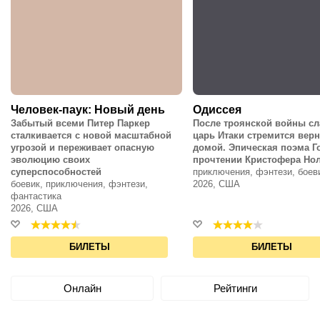
Человек-паук: Новый день
Одиссея
Забытый всеми Питер Паркер
После троянской войны с
сталкивается с новой масштабной
царь Итаки стремится вер
угрозой и переживает опасную
домой. Эпическая поэма Г
эволюцию своих
прочтении Кристофера Но
суперспособностей
приключения, фэнтези, боев
боевик, приключения, фэнтези,
2026, США
фантастика
2026, США
БИЛЕТЫ
БИЛЕТЫ
Онлайн
Рейтинги