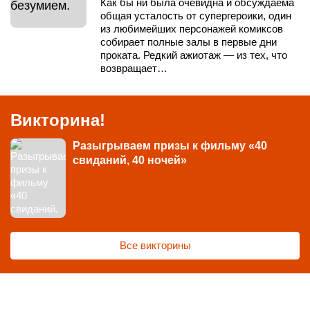
Как бы ни была очевидна и обсуждаема
общая усталость от супергероики, один
Казахская Государственная филармония им. Жамбыла
из любимейших персонажей комиксов
собирает полные залы в первые дни
проката. Редкий ажиотаж — из тех, что
Кафе «Кино»
возвращает…
Алмалы
Жибек Жолы
Пространство Трансформа
Викторина!
Разыгрываем призы к фильму «40
Театр драмы им. М.О.Ауэзова
свиданий, 40 ночей»
Театр имени Мухтара Ауэзова
Байконур
Цезарь
Жибек Жолы
Все викторины