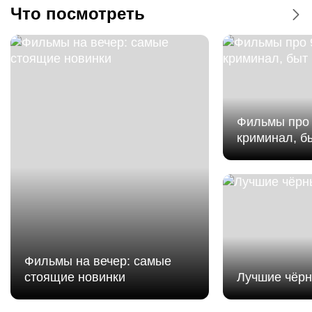
Что посмотреть
Kinopark 5 Atakent
Kinopark 5 Premium Forum
Байконур
Kinopark 6 Sputnik
Фильмы про 
криминал, б
Kinopark 8 Moskva
Байконур
Kinoplexx 12 Alatau Plaza
Kinoplexx 5 Maxima
Фильмы на вечер: самые
стоящие новинки
Kinoplexx 6 Almaty Mall
Лучшие чёр
Мстители: Доктор Дум - Дублированный
Kinoplexx 7 Aport