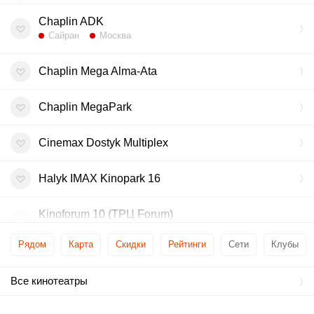
Chaplin ADK
Сайран
Москва
Chaplin Mega Alma-Ata
Chaplin MegaPark
Cinemax Dostyk Multiplex
Halyk IMAX Kinopark 16
Kinoforum 10 (ТРЦ Forum)
Байконур
Рядом
Карта
Скидки
Рейтинги
Сети
Клубы
Kinopark 11 Esentai IMAX
Все кинотеатры
Kinopark 4 Globus
Алатау