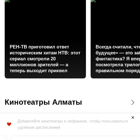
РЕН-ТВ приготовил ответ
Всегда считали, чт
историческим хитам НТВ: этот
будущее» — это за
сериал смотрели 20
фантастика? Я вп
миллионов зрителей — а
посмотрела трило
теперь выходит приквел
правильном поряд
ужаснулась
Кинотеатры Алматы
Добавляйте кинотеатры в избранное, чтобы пользоваться
удобным расписанием