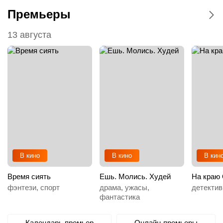
Премьеры
13 августа
В кино
В кино
В кин
Время сиять
Ешь. Молись. Худей
На краю 
фэнтези, спорт
драма, ужасы,
детектив
фантастика
Календарь премьер
Онлайн-премьеры