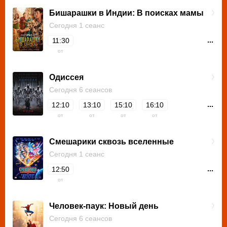
Бишарашки в Индии: В поисках мамы
Сегодня 1 сеанс
...
11:30
от
Одиссея
Сегодня 6 сеансов
...
12:10
13:10
15:10
16:10
от
от
от
от
Смешарики сквозь вселенные
Сегодня 1 сеанс
...
12:50
от
Человек-паук: Новый день
Сегодня 6 сеансов