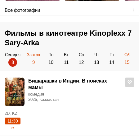
Все фотографии
Фильмы в кинотеатре Kinoplexx 7
Sary-Arka
Сегодня
Завтра
Пн
Вт
Ср
Чт
Пт
Сб
8
9
10
11
12
13
14
15
Бишарашки в Индии: В поисках
мамы
комедия
2026, Казахстан
2D, KZ
11:30
от