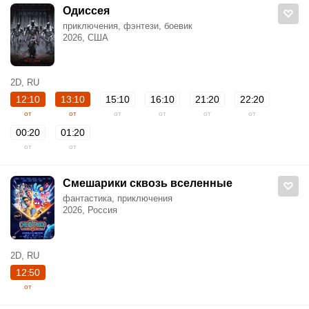
Одиссея
приключения, фэнтези, боевик
2026, США
2D, RU
12:10
13:10
15:10
16:10
21:20
22:20
от
от
от
от
от
от
00:20
01:20
от
от
Смешарики сквозь вселенные
фантастика, приключения
2026, Россия
2D, RU
12:50
от