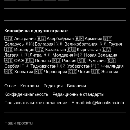
Киноафиша в других странах:
🇦🇺
Австралия
🇦🇿
Азербайджан
🇦🇲
Армения
🇧🇾
Беларусь
🇧🇬
Болгария
🇬🇧
Великобритания
🇬🇪
Грузия
🇮🇸
Исландия
🇰🇿
Казахстан
🇰🇬
Кыргызстан
🇱🇻
Латвия
🇱🇹
Литва
🇲🇩
Молдавия
🇳🇿
Новая Зеландия
🇦🇪
ОАЭ
🇵🇱
Польша
🇷🇺
Россия
🇷🇴
Румыния
🇷🇸
Сербия
🇹🇯
Таджикистан
🇺🇿
Узбекистан
🇫🇮
Финляндия
🇭🇷
Хорватия
🇲🇪
Черногория
🇨🇿
Чехия
🇪🇪
Эстония
О нас
Контакты
Редакция
Вакансии
Конфиденциальность
Редакционные стандарты
Пользовательское соглашение
E-mail: info@kinoafisha.info
Наши проекты: