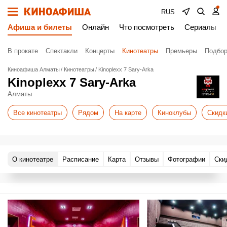
RUS
Афиша и билеты
Онлайн
Что посмотреть
Сериалы
В прокате
Спектакли
Концерты
Кинотеатры
Премьеры
Подбор
Киноафиша Алматы
Кинотеатры
Kinoplexx 7 Sary-Arka
Kinoplexx 7 Sary-Arka
Алматы
Все кинотеатры
Рядом
На карте
Киноклубы
Скидк
О кинотеатре
Расписание
Карта
Отзывы
Фотографии
Ски