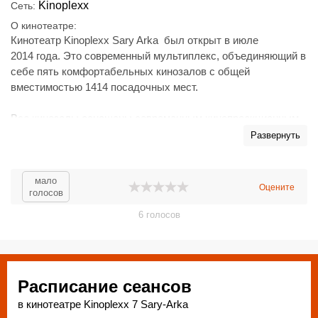
Kinoplexx
Сеть
О кинотеатре
Кинотеатр Kinoplexx Sary Arka был открыт в июле
2014 года. Это современный мультиплекс, объединяющий в
себе пять комфортабельных кинозалов с общей
вместимостью 1414 посадочных мест.
Все кинозалы оснащены современным кинопроекционным
оборудованием для демонстрации фильмов в форматах 3D
Развернуть
и 2D, а также новейшей звуковой системой. Благодаря
этому картинка становится ярче и насыщенней, а звук -
глубоким и громким. Комфортабельные кресла позволяют
мало
Оцените
голосов
зрителю расслабиться во время сеанса и хорошо провести
время в кругу близких и друзей.
6
голосов
Расписание сеансов
в кинотеатре Kinoplexx 7 Sary-Arka