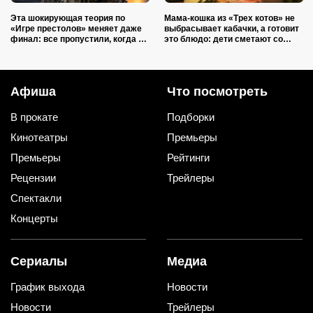
Эта шокирующая теория по
Мама-кошка из «Трех котов» не
«Игре престолов» меняет даже
выбрасывает кабачки, а готовит
финал: все пропустили, когда на
это блюдо: дети сметают со
самом деле умерла Арья
стола моментально
Афиша
Что посмотреть
В прокате
Подборки
Кинотеатры
Премьеры
Премьеры
Рейтинги
Рецензии
Трейлеры
Спектакли
Концерты
Сериалы
Медиа
График выхода
Новости
Новости
Трейлеры