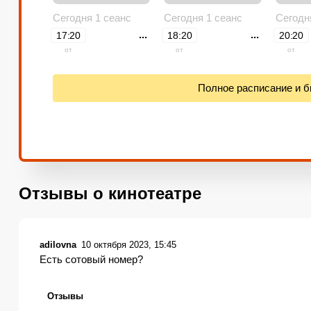
Сегодня 1 сеанс
Сегодня 1 сеанс
Сегодн
...
...
17:20
18:20
20:20
от
от
от
Полное расписание и 
Отзывы о кинотеатре
adilovna
10 октября 2023, 15:45
Есть сотовый номер?
Отзывы