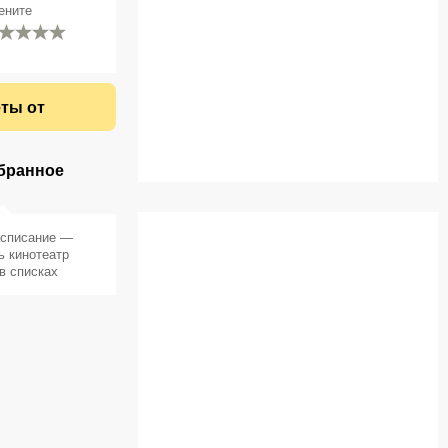
ените
ты от
бранное
асписание —
ь кинотеатр
в списках