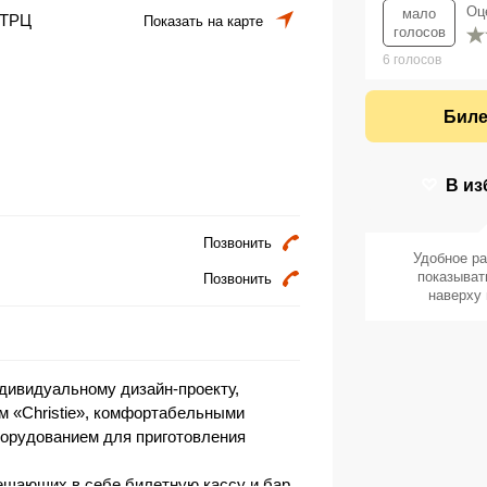
Оц
мало
 ТРЦ
Показать на карте
голосов
6
голосов
Биле
В из
Позвонить
Удобное р
показыват
Позвонить
наверху 
дивидуальному дизайн-проекту,
 «Christie», комфортабельными
борудованием для приготовления
ещающих в себе билетную кассу и бар,