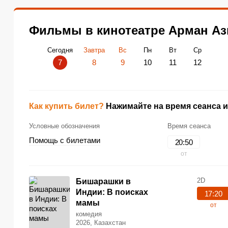
доступность фильмов по данной акции по телефону: +7 (
Фильмы в кинотеатре Арман Аз
Сегодня
Завтра
Вс
Пн
Вт
Ср
7
8
9
10
11
12
Как купить билет?
Нажимайте на время сеанса и
Условные обозначения
Время сеанса
Помощь с билетами
20:50
от
2D
Бишарашки в
Индии: В поисках
17:20
мамы
от
комедия
2026, Казахстан