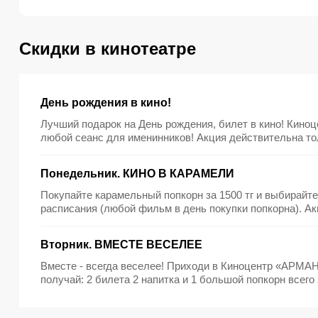
Скидки в кинотеатре
День рождения в кино!
Лучший подарок на День рождения, билет в кино! Киноц
любой сеанс для именинников! Акция действительна то
подтверждающих документов.
Понедельник. КИНО В КАРАМЕЛИ
​Покупайте карамельный попкорн за 1500 тг и выбирайт
расписания ​(любой фильм в день покупки попкорна). ​Акция действует каждый
понедельник и только в киноцентре «АРМАН» в ТРЦ «As
уточняйте доступность фильмов по данной акции по теле
Вторник. ВМЕСТЕ ВЕСЕЛЕЕ
Акция не действует в выходные, праздничные и дни каникул. Киноцентр вправе
изменения или менять условия Акции без уведомления. Обязательно уточняйт
​Вместе - всегда веселее! Приходи в Киноцентр «АРМА
доступность фильмов по данной Акции.
получай: ​2 билета 2 напитка и 1 большой попкорн всего з
каждый вторник и только в Киноцентре «АРМАН», распол
Акция не действует в праздничные и выходные дни. ​О