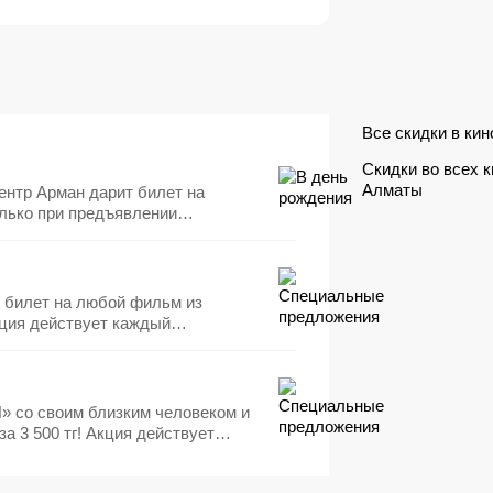
Все скидки в кин
Скидки во всех 
Алматы
ентр Арман дарит билет на
лько при предъявлении
е билет на любой фильм из
ia Park»! ​Обязательно
фону: +7 (727) 343-51-00 (-11)
 вносить
е
Н» со своим близким человеком и
а 3 500 тг! ​Акция действует
оженном в ТРЦ «Asia Park»! ​
бязательно уточняйте