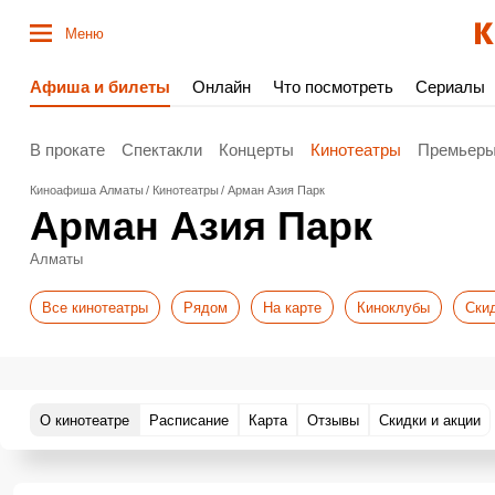
Меню
Афиша и билеты
Онлайн
Что посмотреть
Сериалы
В прокате
Спектакли
Концерты
Кинотеатры
Премьер
Киноафиша Алматы
Кинотеатры
Арман Азия Парк
Арман Азия Парк
Алматы
Все кинотеатры
Рядом
На карте
Киноклубы
Ски
О кинотеатре
Расписание
Карта
Отзывы
Скидки и акции