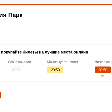
727) 343-51-00.
ия Парк
 покупайте билеты на лучшие места онлайн
Сеанс начался
Можно купить билет
Низкая цен
20:50
20:50
20:50
от
от