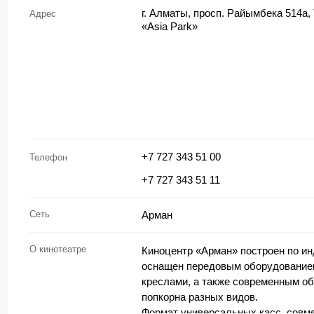
г. Алматы, просп. Райымбека 514а,
Адрес
«Asia Park»
+7 727 343 51 00
Телефон
+7 727 343 51 11
Сеть
Арман
О кинотеатре
Киноцентр «Арман» построен по ин
оснащен передовым оборудованием
креслами, а также современным о
попкорна разных видов.
Формат универсальных касс, совм