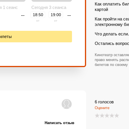
Как оплатить би
я 1 сеанс
Сегодня 3 сеанса
картой
...
...
18:50
19:00
Как пройти на се
от
от
электронному би
22:00
Что делать если.
билеты
от
Остались вопро
Кинотеатр оставляе
право менять расп
билетов по своему
6
голосов
Оцените
Написать отзыв