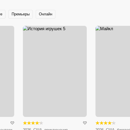
те
Премьеры
Онлайн
энтези,
2026, США, приключения,
2026, США, биогра