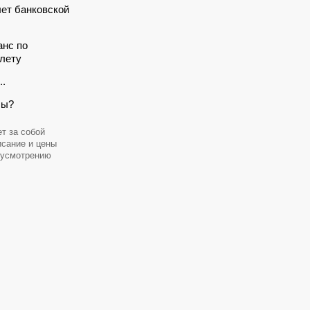
лет банковской
анс по
лету
..
сы?
т за собой
исание и цены
 усмотрению