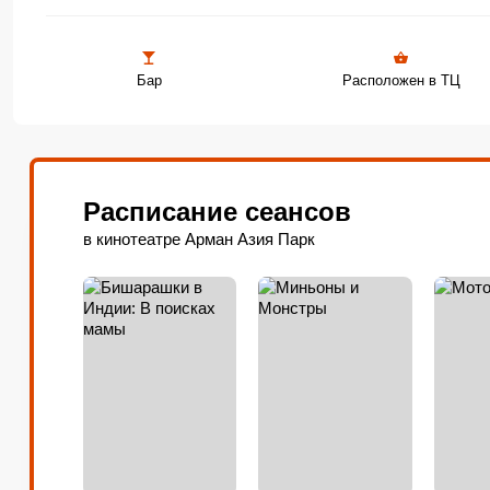
позволяет гостям рационально исп
Три зала из семи поддерживают ф
зрителей предлагаются удобные п
Бар
Расположен в ТЦ
сидеть со взрослыми «на равных».
Расписание сеансов
в кинотеатре Арман Азия Парк