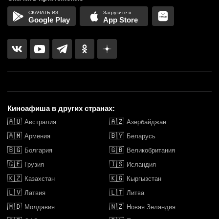
Google Play
App Store
Киноафиша в других странах:
🇦🇺
🇦🇿
Австралия
Азербайджан
🇦🇲
🇧🇾
Армения
Беларусь
🇧🇬
🇬🇧
Болгария
Великобритания
🇬🇪
🇮🇸
Грузия
Исландия
🇰🇿
🇰🇬
Казахстан
Кыргызстан
🇱🇻
🇱🇹
Латвия
Литва
🇲🇩
🇳🇿
Молдавия
Новая Зеландия