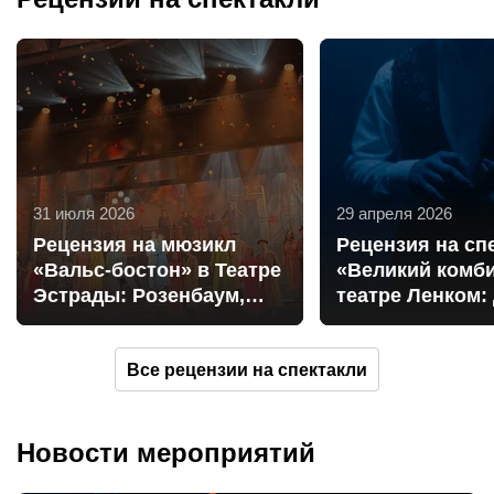
интересные постановки и планируйте вечера, наполненные
эмоциями, впечатлениями и настоящей театральной
атмосферой.
31 июля 2026
29 апреля 2026
Рецензия на мюзикл
Рецензия на сп
«Вальс-бостон» в Театре
«Великий комби
Эстрады: Розенбаум,
театре Ленком:
острые козырьки и
джаз и авантюр
Колыма
Все рецензии на спектакли
Новости мероприятий