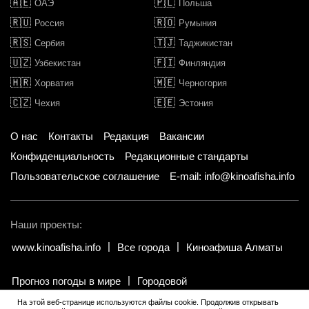
🇦🇪
🇵🇱
ОАЭ
Польша
🇷🇺
🇷🇴
Россия
Румыния
🇷🇸
🇹🇯
Сербия
Таджикистан
🇺🇿
🇫🇮
Узбекистан
Финляндия
🇭🇷
🇲🇪
Хорватия
Черногория
🇨🇿
🇪🇪
Чехия
Эстония
О нас
Контакты
Редакция
Вакансии
Конфиденциальность
Редакционные стандарты
Пользовательское соглашение
E-mail: info@kinoafisha.info
Наши проекты:
www.kinoafisha.info
Все города
Киноафиша Алматы
Прогноз погоды в мире
Городовой
На этой веб-странице используются файлы cookie. Продолжив открывать