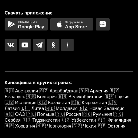
Скачать приложение
Google Play
App Store
Киноафиша в других странах:
🇦🇺
Австралия
🇦🇿
Азербайджан
🇦🇲
Армения
🇧🇾
Беларусь
🇧🇬
Болгария
🇬🇧
Великобритания
🇬🇪
Грузия
🇮🇸
Исландия
🇰🇿
Казахстан
🇰🇬
Кыргызстан
🇱🇻
Латвия
🇱🇹
Литва
🇲🇩
Молдавия
🇳🇿
Новая Зеландия
🇦🇪
ОАЭ
🇵🇱
Польша
🇷🇺
Россия
🇷🇴
Румыния
🇷🇸
Сербия
🇹🇯
Таджикистан
🇺🇿
Узбекистан
🇫🇮
Финляндия
🇭🇷
Хорватия
🇲🇪
Черногория
🇨🇿
Чехия
🇪🇪
Эстония