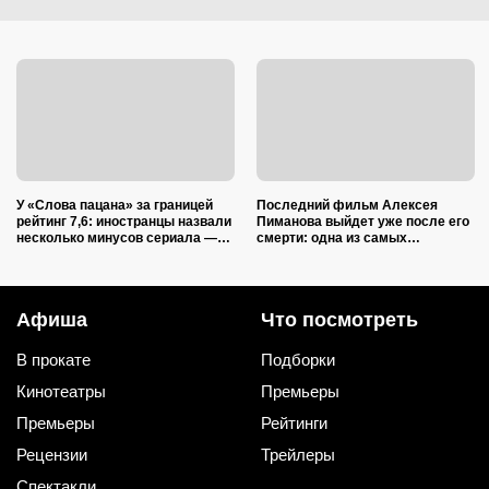
У «Слова пацана» за границей
Последний фильм Алексея
рейтинг 7,6: иностранцы назвали
Пиманова выйдет уже после его
несколько минусов сериала —
смерти: одна из самых
ругают и актерский состав, и
ожидаемых новинок осени 2026
сюжет
года
Афиша
Что посмотреть
В прокате
Подборки
Кинотеатры
Премьеры
Премьеры
Рейтинги
Рецензии
Трейлеры
Спектакли