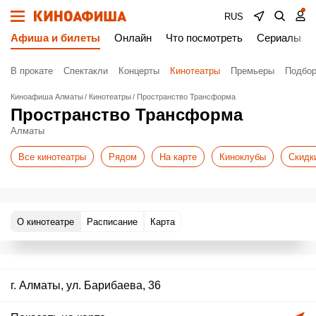
RUS
Афиша и билеты
Онлайн
Что посмотреть
Сериалы
В прокате
Спектакли
Концерты
Кинотеатры
Премьеры
Подбор
Киноафиша Алматы
Кинотеатры
Пространство Трансформа
Пространство Трансформа
Алматы
Все кинотеатры
Рядом
На карте
Киноклубы
Скидк
О кинотеатре
Расписание
Карта
г. Алматы, ул. Барибаева, 36