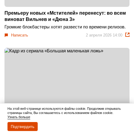
Премьеру новых «Мстителей» перенесут: во всем
виноват Вильнев и «Дюна 3»
Громкие блокбастеры хотят развести по времени релизов.
Написать
2 апреля 2026 14:00
На этой веб-странице используются файлы cookie. Продолжив открывать
страницы сайта, Вы соглашаетесь с использованием файлов cookie.
Узнать больше
О скандальном Эпштейне снимут сериал: кого
Подтвердить
сыграет звезда «Большой маленькой лжи»