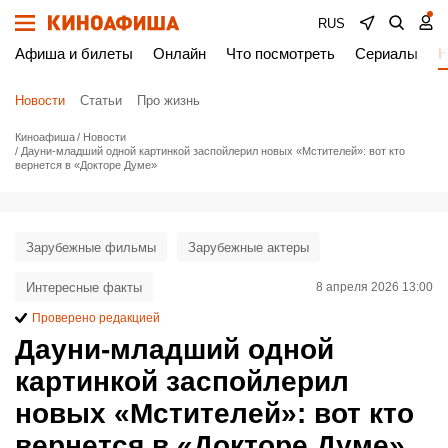
RUS
Афиша и билеты
Онлайн
Что посмотреть
Сериалы
Н
Новости
Статьи
Про жизнь
Киноафиша
Новости
Дауни-младший одной картинкой заспойлерил новых «Мстителей»: вот кто
вернется в «Докторе Думе»
Зарубежные фильмы
Зарубежные актеры
Интересные факты
8 апреля 2026 13:00
Проверено редакцией
Дауни-младший одной
картинкой заспойлерил
новых «Мстителей»: вот кто
вернется в «Докторе Думе»