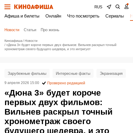
RUS
Афиша и билеты
Онлайн
Что посмотреть
Сериалы
Н
Новости
Статьи
Про жизнь
Киноафиша
Новости
«Дюна 3» будет короче первых двух фильмов: Вильнев раскрыл точный
хронометраж своего будущего шедевра, и это интригует
Зарубежные фильмы
Интересные факты
Экранизация
9 апреля 2026 15:00
Проверено редакцией
«Дюна 3» будет короче
первых двух фильмов:
Вильнев раскрыл точный
хронометраж своего
будущего шедевра, и это