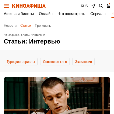
RUS
Афиша и билеты
Онлайн
Что посмотреть
Сериалы
Н
Новости
Статьи
Про жизнь
Киноафиша
Статьи
Интервью
Статьи: Интервью
Турецкие сериалы
Cоветское кино
Эксклюзив