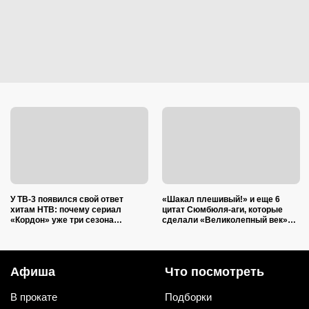
У ТВ-3 появился свой ответ
«Шакал плешивый!» и еще 6
хитам НТВ: почему сериал
цитат Сюмбюля-аги, которые
«Кордон» уже три сезона
сделали «Великолепный век»
удерживает зрителей
еще лучше: уже вошли в народ
Афиша
Что посмотреть
В прокате
Подборки