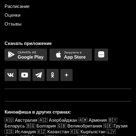
Расписание
Оценки
Отзывы
Скачать приложение
Google Play
App Store
Киноафиша в других странах:
🇦🇺
Австралия
🇦🇿
Азербайджан
🇦🇲
Армения
🇧🇾
Беларусь
🇧🇬
Болгария
🇬🇧
Великобритания
🇬🇪
Грузия
🇮🇸
Исландия
🇰🇿
Казахстан
🇰🇬
Кыргызстан
🇱🇻