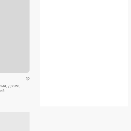
фия, драма,
кий