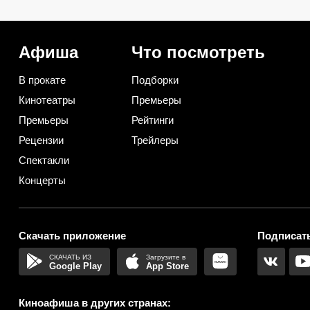
с «Оппенгеймером»
переснять Джексона и 
облажаться
Афиша
Что посмотреть
В прокате
Подборки
Кинотеатры
Премьеры
Премьеры
Рейтинги
Рецензии
Трейлеры
Спектакли
Концерты
Скачать приложение
Подписать
Google Play
App Store
Киноафиша в других странах: