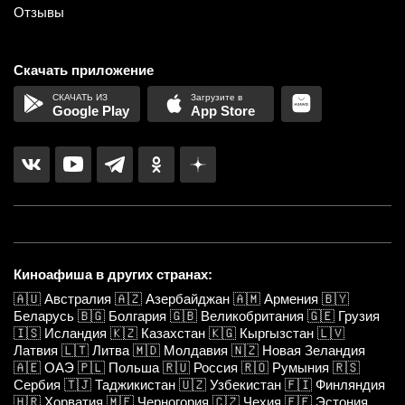
Отзывы
Скачать приложение
Google Play
App Store
Киноафиша в других странах:
🇦🇺
Австралия
🇦🇿
Азербайджан
🇦🇲
Армения
🇧🇾
Беларусь
🇧🇬
Болгария
🇬🇧
Великобритания
🇬🇪
Грузия
🇮🇸
Исландия
🇰🇿
Казахстан
🇰🇬
Кыргызстан
🇱🇻
Латвия
🇱🇹
Литва
🇲🇩
Молдавия
🇳🇿
Новая Зеландия
🇦🇪
ОАЭ
🇵🇱
Польша
🇷🇺
Россия
🇷🇴
Румыния
🇷🇸
Сербия
🇹🇯
Таджикистан
🇺🇿
Узбекистан
🇫🇮
Финляндия
🇭🇷
Хорватия
🇲🇪
Черногория
🇨🇿
Чехия
🇪🇪
Эстония