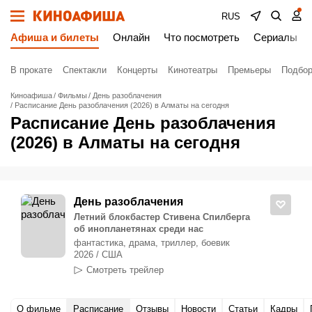
RUS
Афиша и билеты
Онлайн
Что посмотреть
Сериалы
В прокате
Спектакли
Концерты
Кинотеатры
Премьеры
Подбор
Киноафиша
Фильмы
День разоблачения
Расписание День разоблачения (2026) в Алматы на сегодня
Расписание День разоблачения
(2026) в Алматы на сегодня
День разоблачения
Летний блокбастер Стивена Спилберга
об инопланетянах среди нас
фантастика, драма, триллер, боевик
2026 / США
Смотреть трейлер
О фильме
Расписание
Отзывы
Новости
Статьи
Кадры