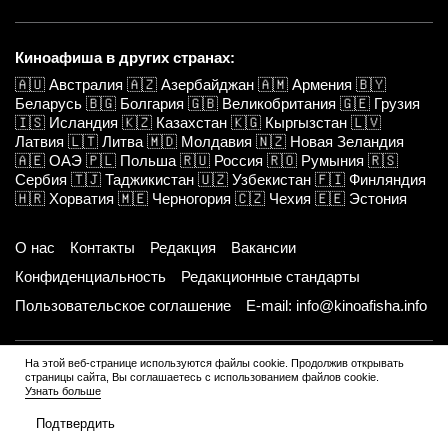
Киноафиша в других странах:
🇦🇺
Австралия
🇦🇿
Азербайджан
🇦🇲
Армения
🇧🇾
Беларусь
🇧🇬
Болгария
🇬🇧
Великобритания
🇬🇪
Грузия
🇮🇸
Исландия
🇰🇿
Казахстан
🇰🇬
Кыргызстан
🇱🇻
Латвия
🇱🇹
Литва
🇲🇩
Молдавия
🇳🇿
Новая Зеландия
🇦🇪
ОАЭ
🇵🇱
Польша
🇷🇺
Россия
🇷🇴
Румыния
🇷🇸
Сербия
🇹🇯
Таджикистан
🇺🇿
Узбекистан
🇫🇮
Финляндия
🇭🇷
Хорватия
🇲🇪
Черногория
🇨🇿
Чехия
🇪🇪
Эстония
О нас
Контакты
Редакция
Вакансии
Конфиденциальность
Редакционные стандарты
Пользовательское соглашение
E-mail: info@kinoafisha.info
На этой веб-странице используются файлы cookie. Продолжив открывать
Наши проекты:
страницы сайта, Вы соглашаетесь с использованием файлов cookie.
Узнать больше
www.kinoafisha.info
Все города
Киноафиша Алматы
Подтвердить