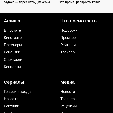
задача — переснять Джексона и
это время: раскрыто, какие
не облажаться
герои, наконец, исчезнут
Афиша
Что посмотреть
В прокате
Подборки
Кинотеатры
Премьеры
Премьеры
Рейтинги
Рецензии
Трейлеры
Спектакли
Концерты
Сериалы
Медиа
График выхода
Новости
Новости
Трейлеры
Рейтинги
Рецензии