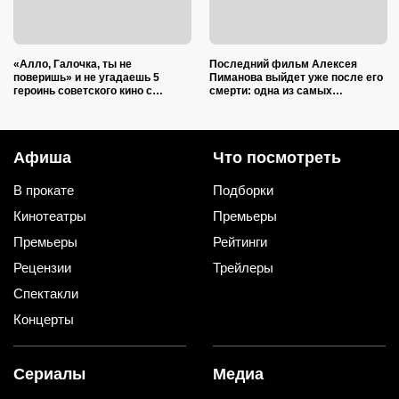
«Алло, Галочка, ты не
Последний фильм Алексея
поверишь» и не угадаешь 5
Пиманова выйдет уже после его
героинь советского кино с
смерти: одна из самых
телефоном в руке (тест)
ожидаемых новинок осени 2026
года
Афиша
Что посмотреть
В прокате
Подборки
Кинотеатры
Премьеры
Премьеры
Рейтинги
Рецензии
Трейлеры
Спектакли
Концерты
Сериалы
Медиа