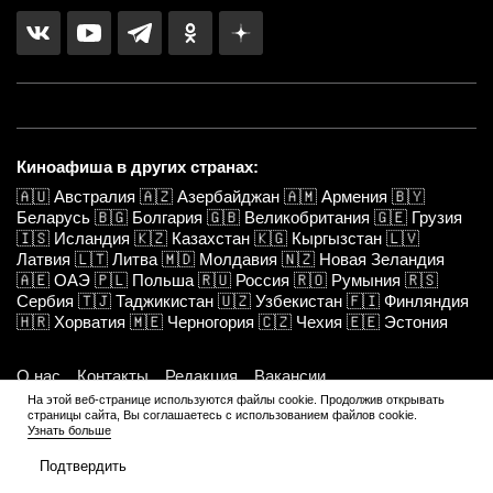
Киноафиша в других странах:
🇦🇺
Австралия
🇦🇿
Азербайджан
🇦🇲
Армения
🇧🇾
Беларусь
🇧🇬
Болгария
🇬🇧
Великобритания
🇬🇪
Грузия
🇮🇸
Исландия
🇰🇿
Казахстан
🇰🇬
Кыргызстан
🇱🇻
Латвия
🇱🇹
Литва
🇲🇩
Молдавия
🇳🇿
Новая Зеландия
🇦🇪
ОАЭ
🇵🇱
Польша
🇷🇺
Россия
🇷🇴
Румыния
🇷🇸
Сербия
🇹🇯
Таджикистан
🇺🇿
Узбекистан
🇫🇮
Финляндия
🇭🇷
Хорватия
🇲🇪
Черногория
🇨🇿
Чехия
🇪🇪
Эстония
О нас
Контакты
Редакция
Вакансии
На этой веб-странице используются файлы cookie. Продолжив открывать
Конфиденциальность
Редакционные стандарты
страницы сайта, Вы соглашаетесь с использованием файлов cookie.
Узнать больше
Пользовательское соглашение
E-mail: info@kinoafisha.info
Подтвердить