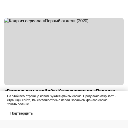
«Говорю сам с собой»: Колесников из «Первого
На этой веб-странице используются файлы cookie. Продолжив открывать
отдела» приоткрыл завесу личной жизни — об
страницы сайта, Вы соглашаетесь с использованием файлов cookie.
этом только жена знает
Узнать больше
Вот любит актер и как проводит свое свободное время.
Подтвердить
Написать
17 марта 2025 11:21