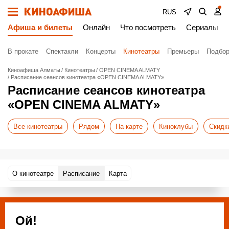
RUS
Афиша и билеты
Онлайн
Что посмотреть
Сериалы
В прокате
Спектакли
Концерты
Кинотеатры
Премьеры
Подбор
Киноафиша Алматы
Кинотеатры
OPEN CINEMA ALMATY
Расписание сеансов кинотеатра «OPEN CINEMA ALMATY»
Расписание сеансов кинотеатра
«OPEN CINEMA ALMATY»
Все кинотеатры
Рядом
На карте
Киноклубы
Скидк
О кинотеатре
Расписание
Карта
Ой!