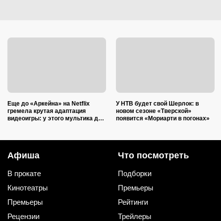
Еще до «Аркейна» на Netflix
У НТВ будет свой Шерлок: в
гремела крутая адаптация
новом сезоне «Тверской»
видеоигры: у этого мультика до
появится «Мориарти в погонах»
сих пор 8,3 на IMDb
Афиша
Что посмотреть
В прокате
Подборки
Кинотеатры
Премьеры
Премьеры
Рейтинги
Рецензии
Трейлеры