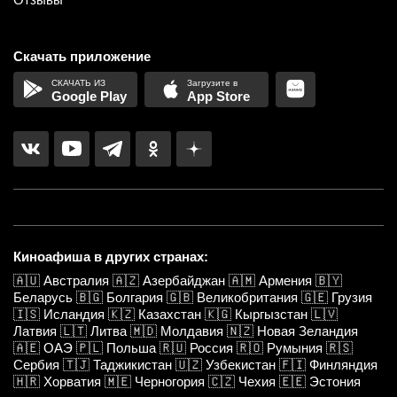
Скачать приложение
Google Play
App Store
Киноафиша в других странах:
🇦🇺
Австралия
🇦🇿
Азербайджан
🇦🇲
Армения
🇧🇾
Беларусь
🇧🇬
Болгария
🇬🇧
Великобритания
🇬🇪
Грузия
🇮🇸
Исландия
🇰🇿
Казахстан
🇰🇬
Кыргызстан
🇱🇻
Латвия
🇱🇹
Литва
🇲🇩
Молдавия
🇳🇿
Новая Зеландия
🇦🇪
ОАЭ
🇵🇱
Польша
🇷🇺
Россия
🇷🇴
Румыния
🇷🇸
Сербия
🇹🇯
Таджикистан
🇺🇿
Узбекистан
🇫🇮
Финляндия
🇭🇷
Хорватия
🇲🇪
Черногория
🇨🇿
Чехия
🇪🇪
Эстония