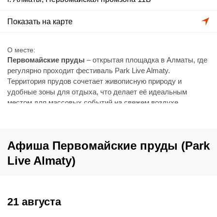
Показать на карте
О месте
Первомайские пруды
– открытая площадка в Алматы, где
регулярно проходит фестиваль Park Live Almaty.
Территория прудов сочетает живописную природу и
удобные зоны для отдыха, что делает её идеальным
местом для массовых событий на свежем воздухе.
Как добраться
От центра Алматы можно добраться на такси за 45 минут
или на автобусе за 2 часа (автобусы 231, 240 и 301 до
Афиша Первомайские пруды (Park
остановки СТ Ардагер-Ветеран).
Live Almaty)
21 августа