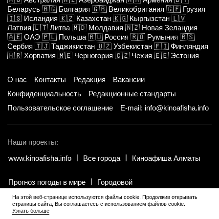
Беларусь
🇧🇬
Болгария
🇬🇧
Великобритания
🇬🇪
Грузия
🇮🇸
Исландия
🇰🇿
Казахстан
🇰🇬
Кыргызстан
🇱🇻
Латвия
🇱🇹
Литва
🇲🇩
Молдавия
🇳🇿
Новая Зеландия
🇦🇪
ОАЭ
🇵🇱
Польша
🇷🇺
Россия
🇷🇴
Румыния
🇷🇸
Сербия
🇹🇯
Таджикистан
🇺🇿
Узбекистан
🇫🇮
Финляндия
🇭🇷
Хорватия
🇲🇪
Черногория
🇨🇿
Чехия
🇪🇪
Эстония
О нас
Контакты
Редакция
Вакансии
Конфиденциальность
Редакционные стандарты
Пользовательское соглашение
E-mail: info@kinoafisha.info
Наши проекты:
www.kinoafisha.info
Все города
Киноафиша Алматы
Прогноз погоды в мире
Городовой
На этой веб-странице используются файлы cookie. Продолжив открывать
страницы сайта, Вы соглашаетесь с использованием файлов cookie.
© 2002-2026 Все права и материалы принадлежат «Киноафиша».
.
Узнать больше
Копирование информации только с письменного разрешения