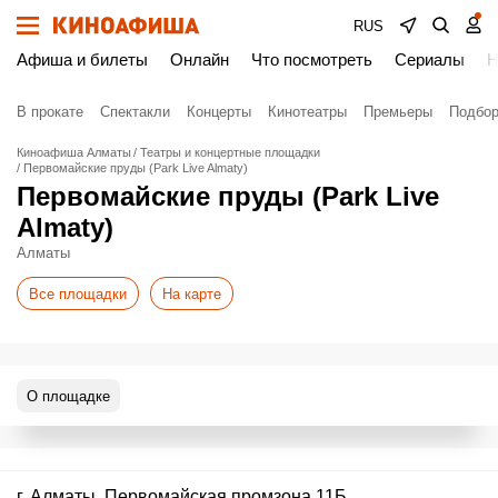
RUS
Афиша и билеты
Онлайн
Что посмотреть
Сериалы
Н
В прокате
Спектакли
Концерты
Кинотеатры
Премьеры
Подбор
Киноафиша Алматы
Театры и концертные площадки
Первомайские пруды (Park Live Almaty)
Первомайские пруды (Park Live
Almaty)
Алматы
Все площадки
На карте
О площадке
г. Алматы, ​Первомайская промзона 11Б