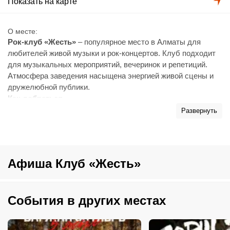
Показать на карте
О месте
Рок-клуб «Жесть»
– популярное место в Алматы для
любителей живой музыки и рок-концертов. Клуб подходит
для музыкальных мероприятий, вечеринок и репетиций.
Атмосфера заведения насыщена энергией живой сцены и
дружелюбной публики.
Как добраться
Автобусы и маршрутки, следующие по улице Розыбакиева,
Развернуть
останавливаются рядом с клубом.
Парковка
На улице Розыбакиева рядом с клубом доступны
ограниченные парковочные места.
Афиша Клуб «Жесть»
События в других местах