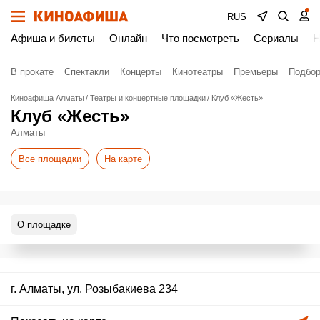
RUS
Афиша и билеты
Онлайн
Что посмотреть
Сериалы
Н
В прокате
Спектакли
Концерты
Кинотеатры
Премьеры
Подбор
Киноафиша Алматы
Театры и концертные площадки
Клуб «Жесть»
Клуб «Жесть»
Алматы
Все площадки
На карте
О площадке
г. Алматы, ул. Розыбакиева 234