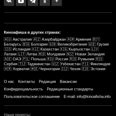
Киноафиша в других странах:
🇦🇺
Австралия
🇦🇿
Азербайджан
🇦🇲
Армения
🇧🇾
Беларусь
🇧🇬
Болгария
🇬🇧
Великобритания
🇬🇪
Грузия
🇮🇸
Исландия
🇰🇿
Казахстан
🇰🇬
Кыргызстан
🇱🇻
Латвия
🇱🇹
Литва
🇲🇩
Молдавия
🇳🇿
Новая Зеландия
🇦🇪
ОАЭ
🇵🇱
Польша
🇷🇺
Россия
🇷🇴
Румыния
🇷🇸
Сербия
🇹🇯
Таджикистан
🇺🇿
Узбекистан
🇫🇮
Финляндия
🇭🇷
Хорватия
🇲🇪
Черногория
🇨🇿
Чехия
🇪🇪
Эстония
О нас
Контакты
Редакция
Вакансии
Конфиденциальность
Редакционные стандарты
Пользовательское соглашение
E-mail: info@kinoafisha.info
Наши проекты: