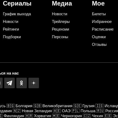
Сериалы
Медиа
Мое
График выхода
Новости
Билеты
Новости
Трейлеры
Избранное
Рейтинги
Рецензии
Расписание
Подборки
Персоны
Оценки
Отзывы
ся на нас
усь
🇧🇬
Болгария
🇬🇧
Великобритания
🇬🇪
Грузия
🇮🇸
Ислан
лдавия
🇳🇿
Новая Зеландия
🇦🇪
ОАЭ
🇵🇱
Польша
🇷🇺
Росси
🇮
Финляндия
🇭🇷
Хорватия
🇲🇪
Черногория
🇨🇿
Чехия
🇪🇪
Эс