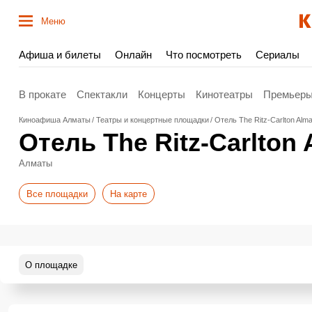
Меню
Афиша и билеты
Онлайн
Что посмотреть
Сериалы
В прокате
Спектакли
Концерты
Кинотеатры
Премьер
Киноафиша Алматы
Театры и концертные площадки
Отель The Ritz-Carlton Alma
Отель The Ritz-Carlton 
Алматы
Все площадки
На карте
О площадке