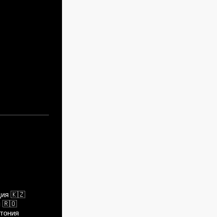
дия
🇰🇿
я
🇷🇴
тония