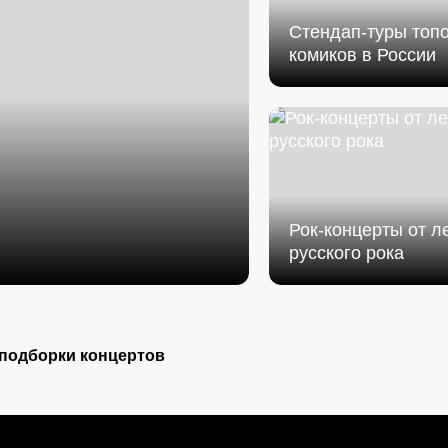
Cтендап-туры топ
комиков в России
Рок-концерты от л
русского рока
 подборки концертов