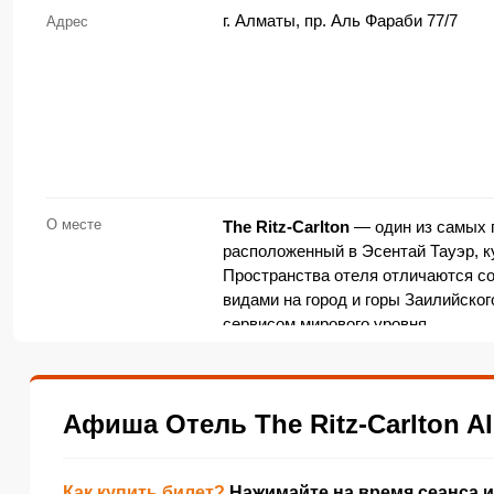
г. Алматы, пр. Аль Фараби 77/7
Адрес
О месте
The Ritz-Carlton
— один из самых 
расположенный в Эсентай Тауэр, к
Пространства отеля отличаются с
видами на город и горы Заилийског
сервисом мирового уровня.
Здесь проходят закрытые приёмы,
презентации, деловые форумы, ка
мероприятия. Инфраструктура оте
Афиша Отель The Ritz-Carlton A
трансформеры, рестораны высокой 
зоны, что позволяет проводить со
встреч до вечерних шоу-программ.
Как купить билет?
Нажимайте на время сеанса и
Вместимость