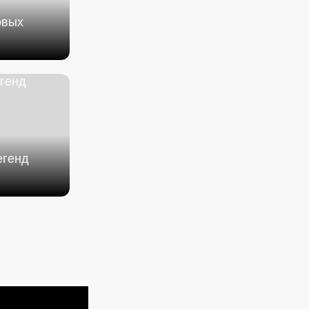
овых
егенд