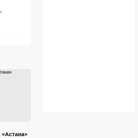
а
 «Астана»