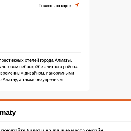
Показать на карте
престижных отелей города Алматы,
ультовом небоскрёбе элитного района.
овременным дизайном, панорамными
о Алатау, а также безупречным
 премиальные конференции,
мерные концерты и частные
ля включает просторные залы-
lmaty
кухни, лаунж-пространства и VIP-
бытия любого формата — от бизнес-
 покупайте билеты на лучшие места онлайн