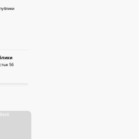
публики
блики
остык 56