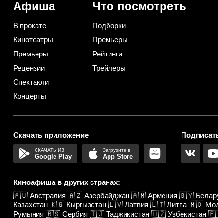
Афиша
Что посмотреть
В прокате
Подборки
Кинотеатры
Премьеры
Премьеры
Рейтинги
Рецензии
Трейлеры
Спектакли
Концерты
Скачать приложение
Подписать
Google Play
App Store
Киноафиша в других странах:
🇦🇺
Австралия
🇦🇿
Азербайджан
🇦🇲
Армения
🇧🇾
Белар
Казахстан
🇰🇬
Кыргызстан
🇱🇻
Латвия
🇱🇹
Литва
🇲🇩
Мо
Румыния
🇷🇸
Сербия
🇹🇯
Таджикистан
🇺🇿
Узбекистан
🇫