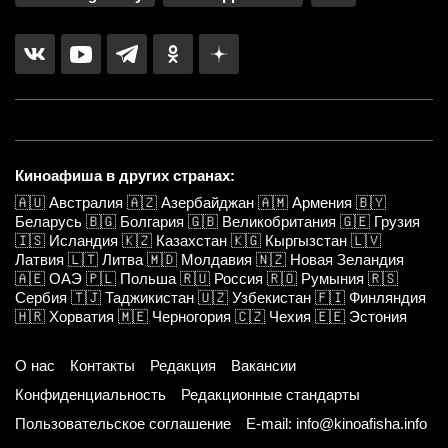
Киноафиша в других странах:
🇦🇺
Австралия
🇦🇿
Азербайджан
🇦🇲
Армения
🇧🇾
Беларусь
🇧🇬
Болгария
🇬🇧
Великобритания
🇬🇪
Грузия
🇮🇸
Исландия
🇰🇿
Казахстан
🇰🇬
Кыргызстан
🇱🇻
Латвия
🇱🇹
Литва
🇲🇩
Молдавия
🇳🇿
Новая Зеландия
🇦🇪
ОАЭ
🇵🇱
Польша
🇷🇺
Россия
🇷🇴
Румыния
🇷🇸
Сербия
🇹🇯
Таджикистан
🇺🇿
Узбекистан
🇫🇮
Финляндия
🇭🇷
Хорватия
🇲🇪
Черногория
🇨🇿
Чехия
🇪🇪
Эстония
О нас
Контакты
Редакция
Вакансии
Конфиденциальность
Редакционные стандарты
Пользовательское соглашение
E-mail: info@kinoafisha.info