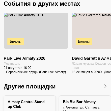
События в других местах
центром сохранения и развития народного музыкального
искусства.
Как добраться
Ближайшая станция метро «Жибек Жолы» в 10-ти минутах
пешком.
Парковка
Возможна платная уличная парковка рядом, но в часы
концертов бывает занято — лучше приезжать заранее или
Билеты
Билеты
пользоваться общественным транспортом.
Park Live Almaty 2026
David Garrett в Ал
Фестиваль
Живая музыка
Классичес
21 августа в 16:00
Фолк
Первомайские пруды (Park Live Almaty)
16 сентября в 20:00
Двор
Другие площадки
Almaty Central Stand
Bla Bla Bar Almaty
up Club
г. Алматы, ул. Сатпаева