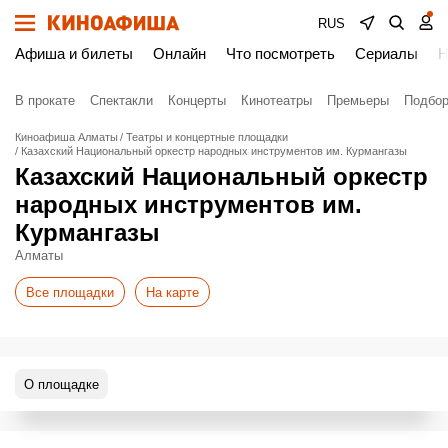
RUS
Афиша и билеты
Онлайн
Что посмотреть
Сериалы
Н
В прокате
Спектакли
Концерты
Кинотеатры
Премьеры
Подбор
Киноафиша Алматы
Театры и концертные площадки
Казахский Национальный оркестр народных инструментов им. Курмангазы
Казахский Национальный оркестр
народных инструментов им.
Курмангазы
Алматы
Все площадки
На карте
О площадке