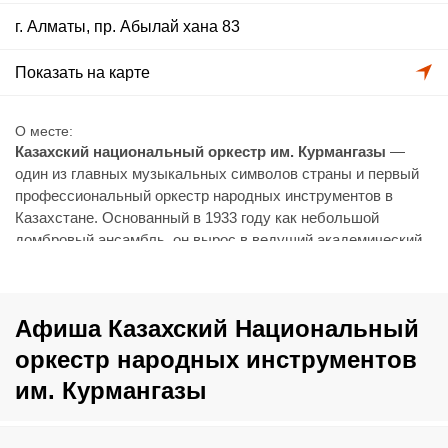
г. Алматы, пр. Абылай хана 83
Показать на карте
О месте
Казахский национальный оркестр им. Курмангазы
—
один из главных музыкальных символов страны и первый
профессиональный оркестр народных инструментов в
Казахстане. Основанный в 1933 году как небольшой
домбровый ансамбль, он вырос в ведущий академический
коллектив, представляющий казахскую музыку на
крупнейших мировых сценах.
Оркестр известен мастерским исполнением кюев,
Афиша Казахский Национальный
народных песен, произведений казахских композиторов и
обработок мировой классики. Его репертуар насчитывает
оркестр народных инструментов
тысячи произведений, а звучание уникальных
им. Курмангазы
инструментов передаёт самобытный характер культуры
Великой степи. Сегодня коллектив продолжает активную
концертную деятельность, гастролирует по миру и остаётся