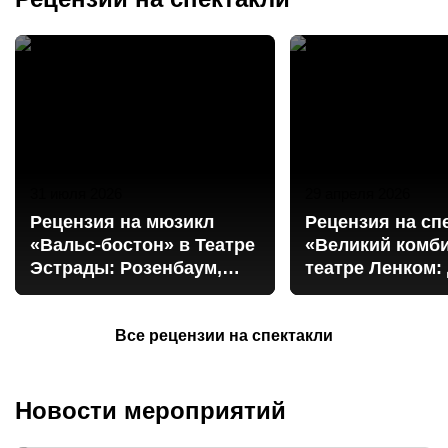
интересные постановки и планируйте вечера, наполненные
эмоциями, впечатлениями и настоящей театральной
атмосферой.
31 июля 2026
29 апреля 2026
Рецензия на мюзикл
Рецензия на сп
«Вальс-бостон» в Театре
«Великий комби
Эстрады: Розенбаум,
театре Ленком:
острые козырьки и
джаз и авантюр
Колыма
Все рецензии на спектакли
Новости мероприятий