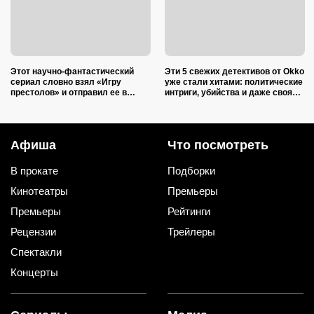
Этот научно-фантастический
Эти 5 свежих детективов от Okko
сериал словно взял «Игру
уже стали хитами: политические
престолов» и отправил ее в
интриги, убийства и даже своя
космос: 6 сезонов — и каждый
версия «Графа Монте-Кристо»
идеален
Афиша
Что посмотреть
В прокате
Подборки
Кинотеатры
Премьеры
Премьеры
Рейтинги
Рецензии
Трейлеры
Спектакли
Концерты