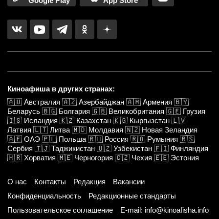
Google Play
App Store
Киноафиша в других странах:
🇦🇺
Австралия
🇦🇿
Азербайджан
🇦🇲
Армения
🇧🇾
Беларусь
🇧🇬
Болгария
🇬🇧
Великобритания
🇬🇪
Грузия
🇮🇸
Исландия
🇰🇿
Казахстан
🇰🇬
Кыргызстан
🇱🇻
Латвия
🇱🇹
Литва
🇲🇩
Молдавия
🇳🇿
Новая Зеландия
🇦🇪
ОАЭ
🇵🇱
Польша
🇷🇺
Россия
🇷🇴
Румыния
🇷🇸
Сербия
🇹🇯
Таджикистан
🇺🇿
Узбекистан
🇫🇮
Финляндия
🇭🇷
Хорватия
🇲🇪
Черногория
🇨🇿
Чехия
🇪🇪
Эстония
О нас
Контакты
Редакция
Вакансии
Конфиденциальность
Редакционные стандарты
Пользовательское соглашение
E-mail: info@kinoafisha.info