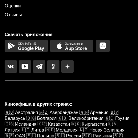
Оценки
Отзывы
Скачать приложение
Google Play
App Store
Киноафиша в других странах:
🇦🇺
Австралия
🇦🇿
Азербайджан
🇦🇲
Армения
🇧🇾
Беларусь
🇧🇬
Болгария
🇬🇧
Великобритания
🇬🇪
Грузия
🇮🇸
Исландия
🇰🇿
Казахстан
🇰🇬
Кыргызстан
🇱🇻
Латвия
🇱🇹
Литва
🇲🇩
Молдавия
🇳🇿
Новая Зеландия
🇦🇪
ОАЭ
🇵🇱
Польша
🇷🇺
Россия
🇷🇴
Румыния
🇷🇸