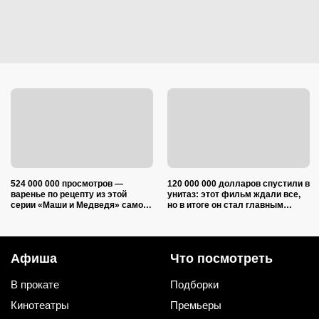
524 000 000 просмотров —
120 000 000 долларов спустили в
варенье по рецепту из этой
унитаз: этот фильм ждали все,
серии «Маши и Медведя» самое
но в итоге он стал главным
время готовить в августе
разочарованием не только
зрителей, но и режиссера
Афиша
Что посмотреть
В прокате
Подборки
Кинотеатры
Премьеры