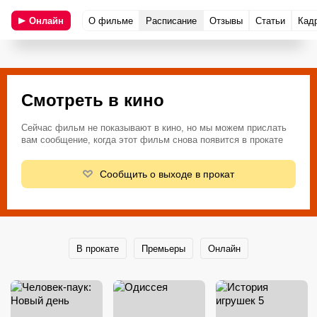
Онлайн
О фильме
Расписание
Отзывы
Статьи
Кад
Смотреть в кино
Сейчас фильм не показывают в кино, но мы можем прислать
вам сообщение, когда этот фильм снова появится в прокате
Сообщить о выходе в прокат
В прокате
Премьеры
Онлайн