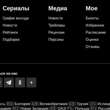
зрителей, но и режиссера
Сериалы
Медиа
Мое
График выхода
Новости
Билеты
Новости
Трейлеры
Избранное
Рейтинги
Рецензии
Расписание
Подборки
Персоны
Оценки
Отзывы
ся на нас
усь
🇧🇬
Болгария
🇬🇧
Великобритания
🇬🇪
Грузия
🇮🇸
Ислан
лдавия
🇳🇿
Новая Зеландия
🇦🇪
ОАЭ
🇵🇱
Польша
🇷🇺
Росси