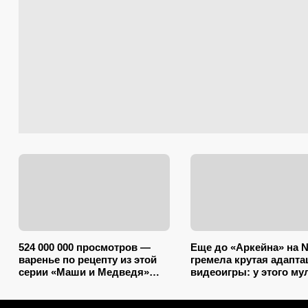
524 000 000 просмотров —
Еще до «Аркейна» на Ne
варенье по рецепту из этой
гремела крутая адапта
серии «Маши и Медведя»
видеоигры: у этого му
самое время готовить в
до сих пор 8,3 на IMDb
августе