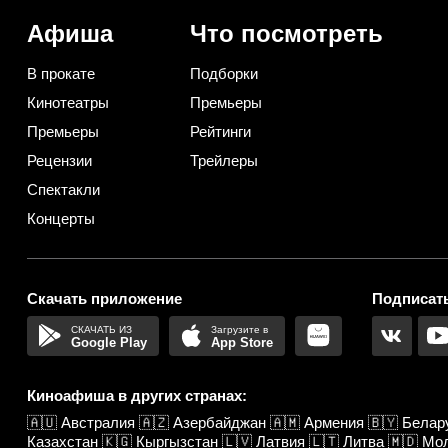
Афиша
Что посмотреть
В прокате
Подборки
Кинотеатры
Премьеры
Премьеры
Рейтинги
Рецензии
Трейлеры
Спектакли
Концерты
Скачать приложение
Подписать
Google Play
App Store
Киноафиша в других странах:
🇦🇺
Австралия
🇦🇿
Азербайджан
🇦🇲
Армения
🇧🇾
Белар
Казахстан
🇰🇬
Кыргызстан
🇱🇻
Латвия
🇱🇹
Литва
🇲🇩
Мо