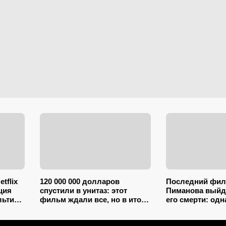
tflix
120 000 000 долларов
Последний фил
ция
спустили в унитаз: этот
Пиманова выйд
льтика
фильм ждали все, но в итоге
его смерти: одн
он стал главным
ожидаемых нов
разочарованием не только
2026 года