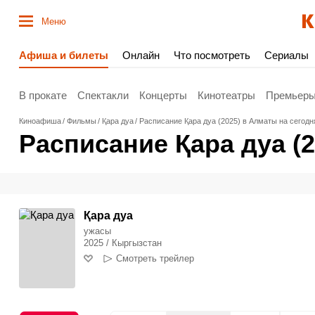
Меню
Афиша и билеты
Онлайн
Что посмотреть
Сериалы
В прокате
Спектакли
Концерты
Кинотеатры
Премьер
Киноафиша
Фильмы
Қара дуа
Расписание Қара дуа (2025) в Алматы на сегодн
Расписание Қара дуа (
Қара дуа
ужасы
2025 / Кыргызстан
Смотреть трейлер