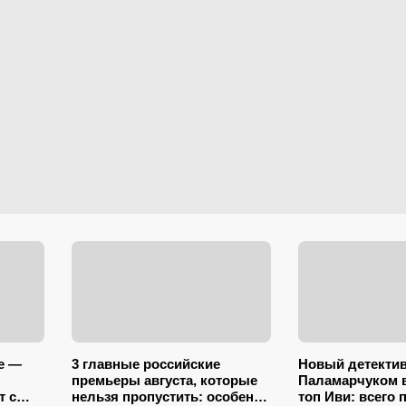
е —
3 главные российские
Новый детектив
премьеры августа, которые
Паламарчуком 
т с
нельзя пропустить: особенно
топ Иви: всего 