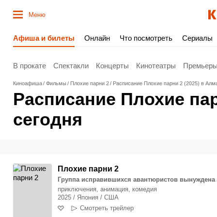
Меню
Афиша и билеты
Онлайн
Что посмотреть
Сериалы
В прокате
Спектакли
Концерты
Кинотеатры
Премьер
Киноафиша
Фильмы
Плохие парни 2
Расписание Плохие парни 2 (2025) в Алм
Расписание Плохие пар
сегодня
Плохие парни 2
Группа исправившихся авантюристов вынуждена вз
приключения, анимация, комедия
2025 / Япония / США
Смотреть трейлер