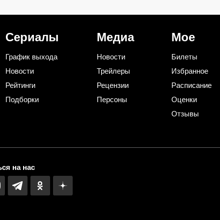
чная
жду сериал от сценариста
уже наступает н
ийцы
«Трассы» и «Лихих»
«Холоду»
Сериалы
Медиа
Мое
График выхода
Новости
Билеты
Новости
Трейлеры
Избранное
Рейтинги
Рецензии
Расписание
Подборки
Персоны
Оценки
Отзывы
ся на нас