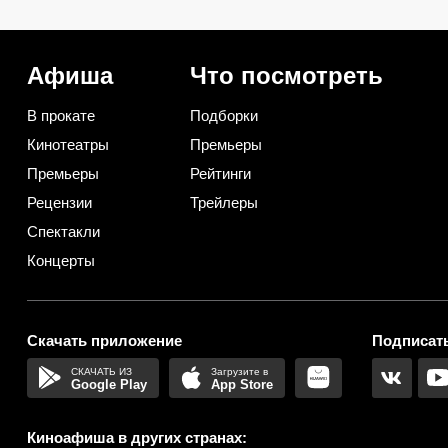
тестом: 5 вопросов для
первой минуты — мра
знатоков советской классики
история серийного уб
Афиша
Что посмотреть
В прокате
Подборки
Кинотеатры
Премьеры
Премьеры
Рейтинги
Рецензии
Трейлеры
Спектакли
Концерты
Скачать приложение
Подписать
Google Play
App Store
Киноафиша в других странах: