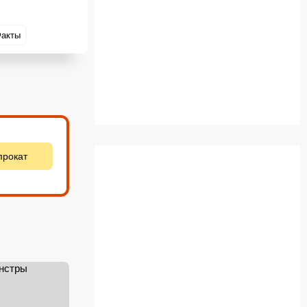
акты
прокат