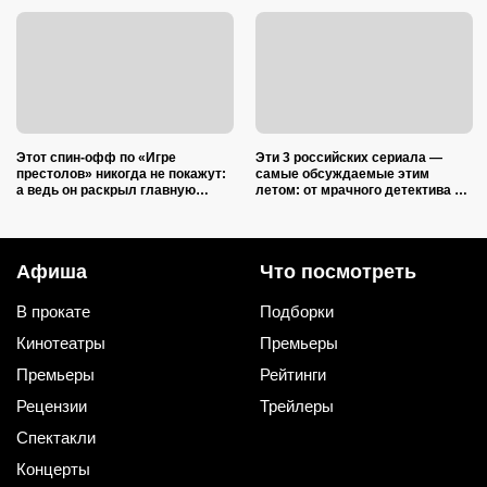
Этот спин-офф по «Игре
Эти 3 российских сериала —
престолов» никогда не покажут:
самые обсуждаемые этим
а ведь он раскрыл главную
летом: от мрачного детектива до
загадку о Дейенерис (к этому
фантастики в духе «Очень
спойлеру нельзя
странных дел»
подготовиться!)
Афиша
Что посмотреть
В прокате
Подборки
Кинотеатры
Премьеры
Премьеры
Рейтинги
Рецензии
Трейлеры
Спектакли
Концерты