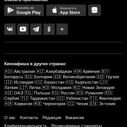
Google Play
App Store
Киноафиша в других странах:
🇦🇺
Австралия
🇦🇿
Азербайджан
🇦🇲
Армения
🇧🇾
Беларусь
🇧🇬
Болгария
🇬🇧
Великобритания
🇬🇪
Грузия
🇮🇸
Исландия
🇰🇿
Казахстан
🇰🇬
Кыргызстан
🇱🇻
Латвия
🇱🇹
Литва
🇲🇩
Молдавия
🇳🇿
Новая Зеландия
🇦🇪
ОАЭ
🇵🇱
Польша
🇷🇺
Россия
🇷🇴
Румыния
🇷🇸
Сербия
🇹🇯
Таджикистан
🇺🇿
Узбекистан
🇫🇮
Финляндия
🇭🇷
Хорватия
🇲🇪
Черногория
🇨🇿
Чехия
🇪🇪
Эстония
О нас
Контакты
Редакция
Вакансии
Конфиденциальность
Редакционные стандарты