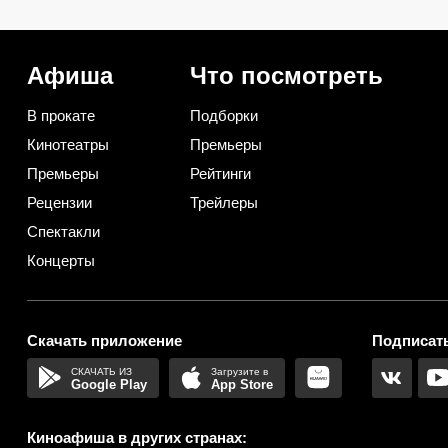
версию 1985 года: даже
Мишкой в «Маше и Ме
Гуськов не спас
— 17 лет никто не зам
Афиша
Что посмотреть
В прокате
Подборки
Кинотеатры
Премьеры
Премьеры
Рейтинги
Рецензии
Трейлеры
Спектакли
Концерты
Скачать приложение
Подписать
Google Play
App Store
Киноафиша в других странах: