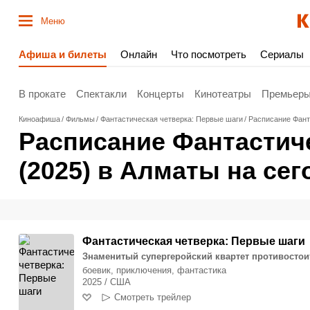
Меню
Афиша и билеты
Онлайн
Что посмотреть
Сериалы
В прокате
Спектакли
Концерты
Кинотеатры
Премьер
Киноафиша
Фильмы
Фантастическая четверка: Первые шаги
Расписание Фант
Расписание Фантастич
(2025) в Алматы на сег
Фантастическая четверка: Первые шаги
Знаменитый супергеройский квартет противостои
боевик, приключения, фантастика
2025 / США
Смотреть трейлер