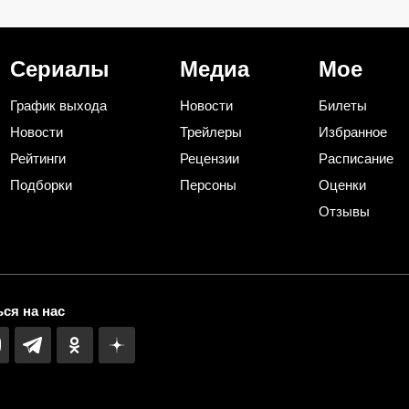
дведе»
«Невском»: в США этого
фильмов по ку
ечал
героя знает каждый
фразе
Сериалы
Медиа
Мое
График выхода
Новости
Билеты
Новости
Трейлеры
Избранное
Рейтинги
Рецензии
Расписание
Подборки
Персоны
Оценки
Отзывы
ся на нас