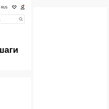
RUS
шаги