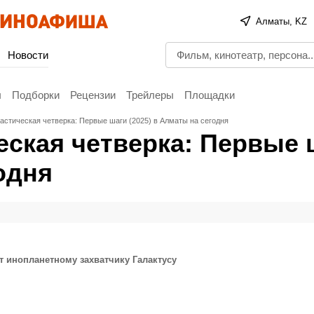
Алматы, KZ
Новости
ы
Подборки
Рецензии
Трейлеры
Площадки
астическая четверка: Первые шаги (2025) в Алматы на сегодня
еская четверка: Первые 
одня
т инопланетному захватчику Галактусу