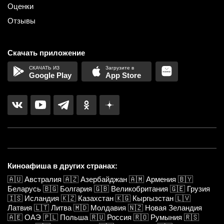
Оценки
Отзывы
Скачать приложение
Google Play
App Store
Киноафиша в других странах:
🇦🇺
Австралия
🇦🇿
Азербайджан
🇦🇲
Армения
🇧🇾
Беларусь
🇧🇬
Болгария
🇬🇧
Великобритания
🇬🇪
Грузия
🇮🇸
Исландия
🇰🇿
Казахстан
🇰🇬
Кыргызстан
🇱🇻
Латвия
🇱🇹
Литва
🇲🇩
Молдавия
🇳🇿
Новая Зеландия
🇦🇪
ОАЭ
🇵🇱
Польша
🇷🇺
Россия
🇷🇴
Румыния
🇷🇸