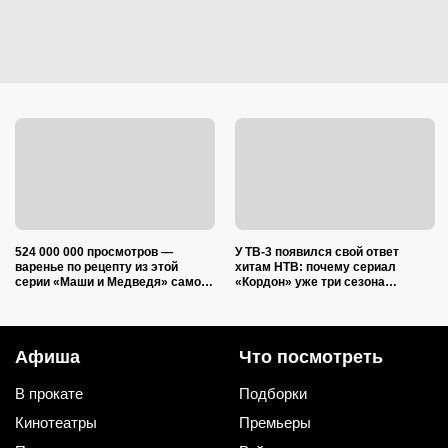
524 000 000 просмотров —
У ТВ-3 появился свой ответ
варенье по рецепту из этой
хитам НТВ: почему сериал
серии «Маши и Медведя» самое
«Кордон» уже три сезона
время готовить в августе
удерживает зрителей
Афиша
Что посмотреть
В прокате
Подборки
Кинотеатры
Премьеры