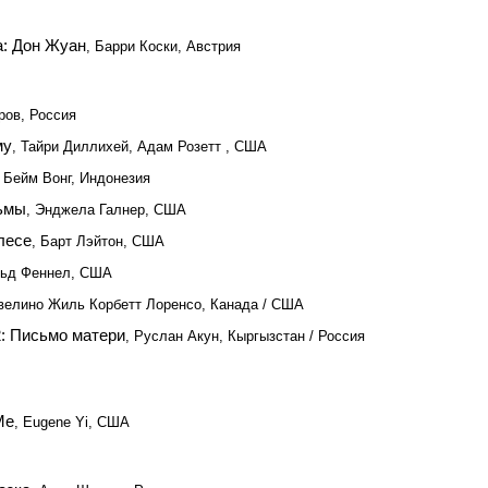
а: Дон Жуан
, Барри Коски, Австрия
ров, Россия
му
, Тайри Диллихей, Адам Розетт , США
, Бейм Вонг, Индонезия
ьмы
, Энджела Галнер, США
лесе
, Барт Лэйтон, США
льд Феннел, США
велино Жиль Корбетт Лоренсо, Канада / США
2: Письмо матери
, Руслан Акун, Кыргызстан / Россия
Me
, Eugene Yi, США