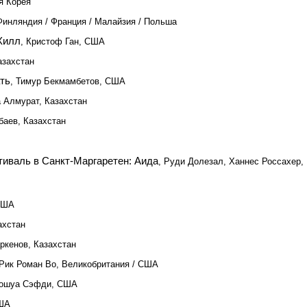
я Корея
инляндия / Франция / Малайзия / Польша
Хилл
, Кристоф Ган, США
азахстан
ть
, Тимур Бекмамбетов, США
а Алмурат, Казахстан
баев, Казахстан
иваль в Санкт-Маргаретен: Аида
, Руди Долезал, Ханнес Россахер,
США
ахстан
ркенов, Казахстан
 Рик Роман Во, Великобритания / США
жошуа Сэфди, США
США