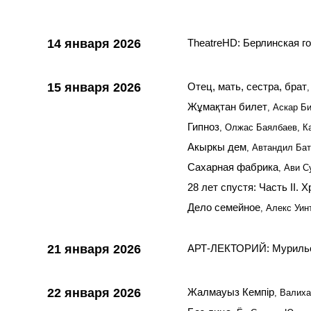
14 января 2026
TheatreHD: Берлинская г
15 января 2026
Отец, мать, сестра, брат
Жұмақтан билет
, Аскар Б
Гипноз
, Олжас Баялбаев, К
Акыркы дем
, Автандил Ба
Сахарная фабрика
, Ави С
28 лет спустя: Часть II. 
Дело семейное
, Алекс Уи
21 января 2026
АРТ-ЛЕКТОРИЙ: Мурильо
22 января 2026
Жалмауыз Кемпір
, Валих