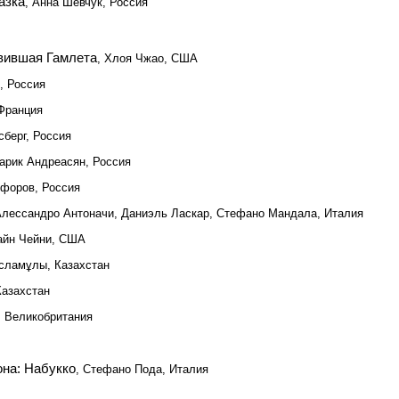
азка
, Анна Шевчук, Россия
овившая Гамлета
, Хлоя Чжао, США
, Россия
 Франция
сберг, Россия
Сарик Андреасян, Россия
ифоров, Россия
Алессандро Антоначи, Даниэль Ласкар, Стефано Мандала, Италия
айн Чейни, США
сламұлы, Казахстан
Казахстан
, Великобритания
она: Набукко
, Стефано Пода, Италия