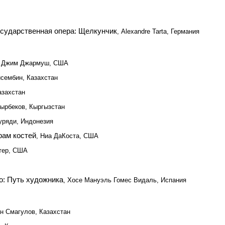
осударственная опера: Щелкунчик
, Alexandre Tarta, Германия
, Джим Джармуш, США
исембин, Казахстан
азахстан
тырбеков, Кыргызстан
уряди, Индонезия
Храм костей
, Ниа ДаКоста, США
нтер, США
: Путь художника
, Хосе Мануэль Гомес Видаль, Испания
ан Смагулов, Казахстан