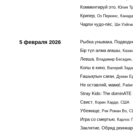
Комментируй это
, Юлия Т
Крипер
, Оз Перкинс, Канад
Чарли чудо-пёс
, Ши Уэйгм
5 февраля 2026
Рыбка унывака. Подводн
Бiр түп алма ағашы
, Каза
Левша
, Владимир Беседин,
Копы в кино
, Валерий Зада
Ғашықпын саған
, Думан Е
Не оставляй, мама!
, Раби
Stray Kids: The dominATE
Свист
, Корин Харди, США
Убежище
, Рик Роман Во, 
Игра со смертью
, Карлос 
Заклятие. Обряд реинка