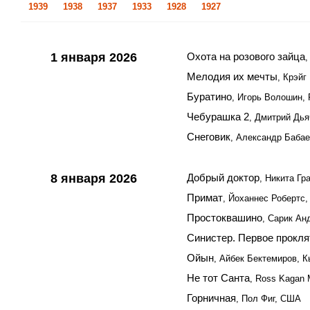
1939
1938
1937
1933
1928
1927
1 января 2026
Охота на розового зайца
,
Мелодия их мечты
, Крэй
Буратино
, Игорь Волошин,
Чебурашка 2
, Дмитрий Дья
Снеговик
, Александр Бабае
8 января 2026
Добрый доктор
, Никита Гр
Примат
, Йоханнес Робертс
Простоквашино
, Сарик Ан
Синистер. Первое прокля
Ойын
, Айбек Бектемиров, 
Не тот Санта
, Ross Kagan
Горничная
, Пол Фиг, США