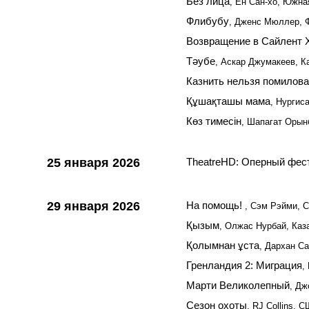
Без лица
, Ён Сан-хо, Южна
Флибубу
, Дженс Мюллер, Ф
Возвращение в Сайлент 
Тәубе
, Аскар Джумакеев, К
Казнить нельзя помилова
Құшақташы мама
, Нургис
Көз тимесін
, Шапагат Орын
25 января 2026
TheatreHD: Оперный фест
29 января 2026
На помощь!
, Сэм Рэйми, 
Қызым
, Олжас Нурбай, Каз
Қолымнан ұста
, Дархан Са
Гренландия 2: Миграция
,
Марти Великолепный
, Д
Сезон охоты
, RJ Collins, 