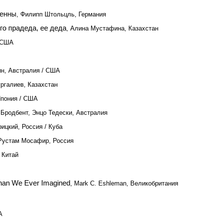
ценны
, Филипп Штольцль, Германия
го прадеда, ее деда
, Алина Мустафина, Казахстан
 США
ин, Австралия / США
ургалиев, Казахстан
Япония / США
 Бродбент, Энцо Тедески, Австралия
рицкий, Россия / Куба
 Рустам Мосафир, Россия
 Китай
Than We Ever Imagined
, Mark C. Eshleman, Великобритания
А