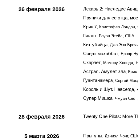
26 февраля 2026
Лекарь 2: Наследие Ави
Пряники для ее отца, мое
Крик 7
, Кристофер Лэндон,
Гигант
, Роуэн Этейл, США
Кит-убийца
, Джо-Энн Бреч
Соңғы махаббат
, Ернар Н
Скарлет
, Мамору Хосода, 
Астрал. Амулет зла
, Крис
Гуантанамера
, Сергей Мок
Король и Шут. Навсегда
,
Супер Мишка
, Чжуан Сяо ,
28 февраля 2026
Twenty One Pilots: More 
5 марта 2026
Прыгуны
, Дэниэл Чонг, СШ