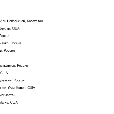
 Аян Найзабеков, Казахстан
г Брюэр, США
 Россия
ченко, Россия
в, Россия
амматиков, Россия
, США
дреасян, Россия
тие
, Уилл Кэнон, США
Кыргызстан
 Marks, США