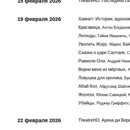
15 февраля 2026
TheatreHD: Последняя ск
19 февраля 2026
Хамнет: История, вдохн
Красавица
, Антон Богданов
Легенды
, Гийом Ивернель,
Уволить Жору
, Марюс Вай
Сказка о царе Салтане
, 
Равиоли Оли
, Андрей Ник
Верни меня из мёртвых
, 
Ловушка для кролика
, Бр
Абай бол
, Абдусаид Шайхи
Железо
, Юлиан Савицкий, 
Убийцы
, Роджер Гриффитс
22 февраля 2026
TheatreHD: Арена ди Вер