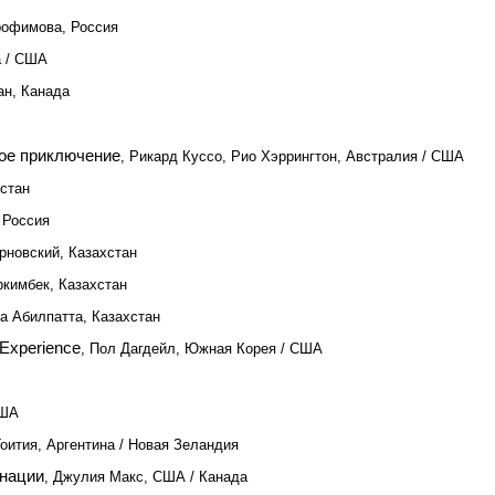
рофимова, Россия
а / США
ан, Канада
ое приключение
, Рикард Куссо, Рио Хэррингтон, Австралия / США
хстан
 Россия
рновский, Казахстан
ркимбек, Казахстан
га Абилпатта, Казахстан
 Experience
, Пол Дагдейл, Южная Корея / США
США
Гоития, Аргентина / Новая Зеландия
рнации
, Джулия Макс, США / Канада