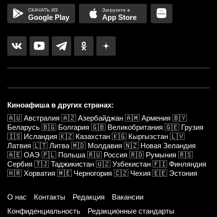
Google Play
App Store
Киноафиша в других странах:
🇦🇺
Австралия
🇦🇿
Азербайджан
🇦🇲
Армения
🇧🇾
Беларусь
🇧🇬
Болгария
🇬🇧
Великобритания
🇬🇪
Грузия
🇮🇸
Исландия
🇰🇿
Казахстан
🇰🇬
Кыргызстан
🇱🇻
Латвия
🇱🇹
Литва
🇲🇩
Молдавия
🇳🇿
Новая Зеландия
🇦🇪
ОАЭ
🇵🇱
Польша
🇷🇺
Россия
🇷🇴
Румыния
🇷🇸
Сербия
🇹🇯
Таджикистан
🇺🇿
Узбекистан
🇫🇮
Финляндия
🇭🇷
Хорватия
🇲🇪
Черногория
🇨🇿
Чехия
🇪🇪
Эстония
О нас
Контакты
Редакция
Вакансии
Конфиденциальность
Редакционные стандарты