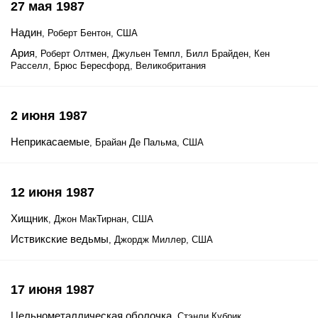
27 мая 1987
Надин
, Роберт Бентон, США
Ария
, Роберт Олтмен, Джульен Темпл, Билл Брайден, Кен
Расселл, Брюс Бересфорд, Великобритания
2 июня 1987
Неприкасаемые
, Брайан Де Пальма, США
12 июня 1987
Хищник
, Джон МакТирнан, США
Иствикские ведьмы
, Джордж Миллер, США
17 июня 1987
Цельнометаллическая оболочка
, Стэнли Кубрик,