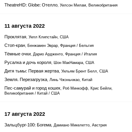
TheatreHD: Globe: Отелло
, Уилсон Милам, Великобритания
11 августа 2022
Проклятая
, Уилл Клипстайн, США
Стоп-кран
, Бенжамен Эврар, Франция / Бельгия
Тёмные очки
, Дарио Ардженто, Франция / Италия
Русалка и дочь короля
, Шон МакНамара, США
Дитя тьмы: Первая жертва
, Уильям Брент Белл, США
Земля. Перезагрузка
, Линь Чжэньчжао, Китай
Пес-самурай и город кошек
, Роб Минкофф, Крис Бейли,
Великобритания / Китай / США
17 августа 2022
Зальцбург-100: Богема
, Дамиано Микелетто, Австрия