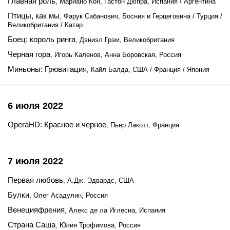
Главная роль
, Мариано Кон, Гастон Дюпра, Испания / Аргентина
Птицы, как мы
, Фарук Сабанович, Босния и Герцеговина / Турция /
Великобритания / Катар
Боец: король ринга
, Дэниэл Грэм, Великобритания
Черная гора
, Игорь Каленов, Анна Боровская, Россия
Миньоны: Грювитация
, Кайл Балда, США / Франция / Япония
6 июля 2022
OperaHD: Красное и черное
, Пьер Лакотт, Франция
7 июля 2022
Первая любовь
, А.Дж. Эдвардс, США
Булки
, Олег Асадулин, Россия
Венецияфрения
, Алекс де ла Иглесиа, Испания
Страна Саша
, Юлия Трофимова, Россия