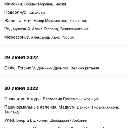
Мамочки
, Войцех Моравец, Чехия
Подсолнух
, Казахстан
Жанетта, жги!
, Назар Мухаметжан, Казахстан
Род мужской
, Алекс Гарленд, Великобритания
Межсезонье
, Александр Хант, Россия
29 июня 2022
Globe: Генрих V
, Доминик Дромгул, Великобритания
30 июня 2022
Проклятие Артура
, Бартелеми Гроссманн, Франция
Паранормальные явления. Медиум
, Банйонг Писантханакун,
Таиланд
Улей
, Блерта Басхолли, Швейцария / Албания