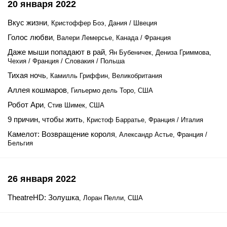
20 января 2022
Вкус жизни
, Кристоффер Боэ, Дания / Швеция
Голос любви
, Валери Лемерсье, Канада / Франция
Даже мыши попадают в рай
, Ян Бубеничек, Дениза Гриммова,
Чехия / Франция / Словакия / Польша
Тихая ночь
, Камилль Гриффин, Великобритания
Аллея кошмаров
, Гильермо дель Торо, США
Робот Ари
, Стив Шимек, США
9 причин, чтобы жить
, Кристоф Барратье, Франция / Италия
Камелот: Возвращение короля
, Александр Астье, Франция /
Бельгия
26 января 2022
TheatreHD: Золушка
, Лоран Пелли, США