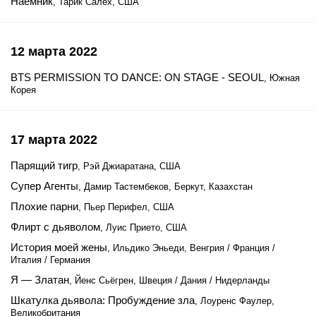
Наемник
, Тарик Салех, США
12 марта 2022
BTS PERMISSION TO DANCE: ON STAGE - SEOUL
, Южная
Корея
17 марта 2022
Парящий тигр
, Рэй Джиаратана, США
Супер Агенты
, Дамир Тастембеков, Беркут, Казахстан
Плохие парни
, Пьер Перифел, США
Флирт с дьяволом
, Луис Прието, США
История моей жены
, Ильдико Эньеди, Венгрия / Франция /
Италия / Германия
Я — Златан
, Йенс Сьёгрен, Швеция / Дания / Нидерланды
Шкатулка дьявола: Пробуждение зла
, Лоуренс Фаулер,
Великобритания