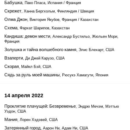
Бабушка
, Пако Пласа, Испания / Франция
Скрежет
, Ханна Бергхольм, Финляндия / Швеция
Олма Джон
, Виктория Якубов, Франция / Казахстан
Схема
, Фархат Шарипов, Казахстан
Кандиша: демон мести
, Александр Бустильо, Жюльен Мори,
Франция
Золушка и тайна волшебного камня
, Элис Блехарт, США
Взаперти
, Ди Джей Карузо, США
Скорая
, Майкл Бэй, США
Сядь за руль моей машины
, Рюсукэ Хамагути, Япония
14 апреля 2022
Проклятие плачущей: Безвременье
, Эндрю Мечэм, Мэттью
Уэдон, США
Мания
, Лорен Хэдэвей, США
Затерянный город
, Аарон Ни, Адам Ни, США