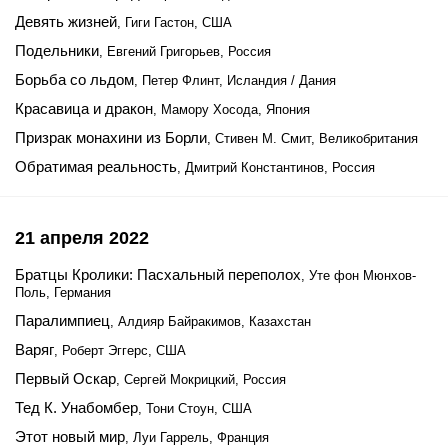
Девять жизней
, Гиги Гастон, США
Подельники
, Евгений Григорьев, Россия
Борьба со льдом
, Петер Флинт, Исландия / Дания
Красавица и дракон
, Мамору Хосода, Япония
Призрак монахини из Борли
, Стивен М. Смит, Великобритания
Обратимая реальность
, Дмитрий Константинов, Россия
21 апреля 2022
Братцы Кролики: Пасхальный переполох
, Уте фон Мюнхов-
Поль, Германия
Паралимпиец
, Алдияр Байракимов, Казахстан
Варяг
, Роберт Эггерс, США
Первый Оскар
, Сергей Мокрицкий, Россия
Тед К. Унабомбер
, Тони Стоун, США
Этот новый мир
, Луи Гаррель, Франция