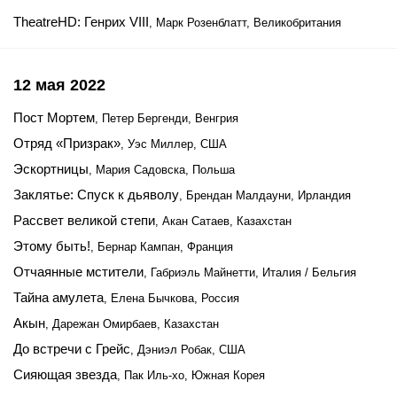
TheatreHD: Генрих VIII
, Марк Розенблатт, Великобритания
12 мая 2022
Пост Мортем
, Петер Бергенди, Венгрия
Отряд «Призрак»
, Уэс Миллер, США
Эскортницы
, Мария Садовска, Польша
Заклятье: Спуск к дьяволу
, Брендан Малдауни, Ирландия
Рассвет великой степи
, Акан Сатаев, Казахстан
Этому быть!
, Бернар Кампан, Франция
Отчаянные мстители
, Габриэль Майнетти, Италия / Бельгия
Тайна амулета
, Елена Бычкова, Россия
Акын
, Дарежан Омирбаев, Казахстан
До встречи с Грейс
, Дэниэл Робак, США
Сияющая звезда
, Пак Иль-хо, Южная Корея