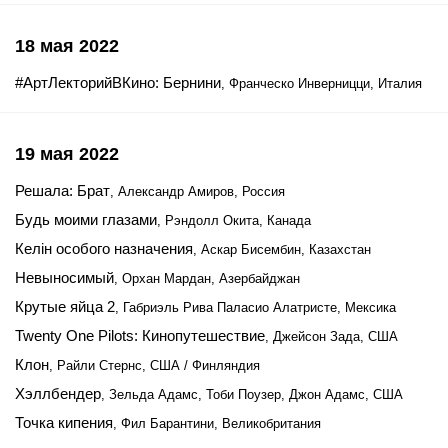
18 мая 2022
#АртЛекторийВКино: Бернини
, Франческо Инверницци, Италия
19 мая 2022
Решала: Брат
, Александр Амиров, Россия
Будь моими глазами
, Рэндолл Окита, Канада
Келiн особого назначения
, Аскар Бисембин, Казахстан
Невыносимый
, Орхан Мардан, Азербайджан
Крутые яйца 2
, Габриэль Рива Паласио Алатристе, Мексика
Twenty One Pilots: Кинопутешествие
, Джейсон Зада, США
Клон
, Райли Стернс, США / Финляндия
Хэллбендер
, Зельда Адамс, Тоби Поузер, Джон Адамс, США
Точка кипения
, Фил Барантини, Великобритания