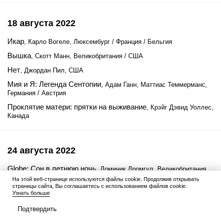
18 августа 2022
Икар
, Карло Вогеле, Люксембург / Франция / Бельгия
Вышка
, Скотт Манн, Великобритания / США
Нет
, Джордан Пил, США
Мия и Я: Легенда Сентопии
, Адам Ганн, Маттиас Теммерманс,
Германия / Австрия
Проклятие матери: прятки на выживание
, Крэйг Дэвид Уоллес,
Канада
24 августа 2022
Globe: Сон в летнюю ночь
, Доминик Дромгул, Великобритания
На этой веб-странице используются файлы cookie. Продолжив открывать
страницы сайта, Вы соглашаетесь с использованием файлов cookie.
Узнать больше
25 августа 2022
Подтвердить