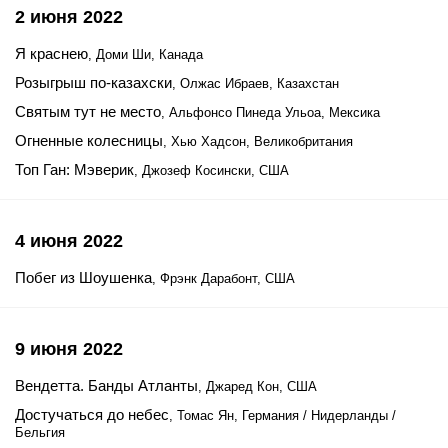
2 июня 2022
Я краснею
, Доми Ши, Канада
Розыгрыш по-казахски
, Олжас Ибраев, Казахстан
Святым тут не место
, Альфонсо Пинеда Ульоа, Мексика
Огненные колесницы
, Хью Хадсон, Великобритания
Топ Ган: Мэверик
, Джозеф Косински, США
4 июня 2022
Побег из Шоушенка
, Фрэнк Дарабонт, США
9 июня 2022
Вендетта. Банды Атланты
, Джаред Кон, США
Достучаться до небес
, Томас Ян, Германия / Нидерланды /
Бельгия