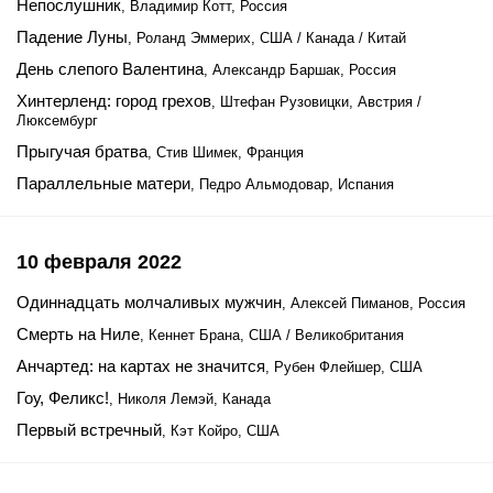
Непослушник
, Владимир Котт, Россия
Падение Луны
, Роланд Эммерих, США / Канада / Китай
День слепого Валентина
, Александр Баршак, Россия
Хинтерленд: город грехов
, Штефан Рузовицки, Австрия /
Люксембург
Прыгучая братва
, Стив Шимек, Франция
Параллельные матери
, Педро Альмодовар, Испания
10 февраля 2022
Одиннадцать молчаливых мужчин
, Алексей Пиманов, Россия
Смерть на Ниле
, Кеннет Брана, США / Великобритания
Анчартед: на картах не значится
, Рубен Флейшер, США
Гоу, Феликс!
, Николя Лемэй, Канада
Первый встречный
, Кэт Койро, США