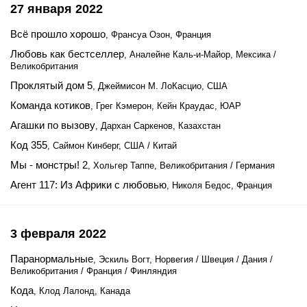
27 января 2022
Всё прошло хорошо
, Франсуа Озон, Франция
Любовь как бестселлер
, Аналейне Каль-и-Майор, Мексика /
Великобритания
Проклятый дом 5
, Джеймисон М. ЛоКасцио, США
Команда котиков
, Грег Кэмерон, Кейн Краудас, ЮАР
Агашки по вызову
, Дархан Саркенов, Казахстан
Код 355
, Саймон Кинберг, США / Китай
Мы - монстры! 2
, Хольгер Таппе, Великобритания / Германия
Агент 117: Из Африки с любовью
, Николя Бедос, Франция
3 февраля 2022
Паранормальные
, Эскиль Вогт, Норвегия / Швеция / Дания /
Великобритания / Франция / Финляндия
Кода
, Клод Лалонд, Канада