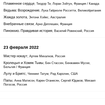
Пламенное сердце
, Теодор Ти, Лоран Зэйтун, Франция / Канада
Ведьма: Возрождение
, Лука Габриэле Россетти, Великобритания
Жажда золота
, Энтони Хэйес, Австралия
Внебрачные связи
, Арно Деплешен, Франция
Пиноккио. Правдивая история
, Василий Ровенский, Россия
23 февраля 2022
Мистер нокаут
, Артем Михалков, Россия
Кролецып и Хомяк Тьмы
, Бен Стассен, Бенжамен Муске,
Бельгия / Франция
Лулу и Бриггс
, Ченнинг Татум, Рид Каролин, США
Папы
, Анна Матисон, Карен Оганесян, Сергей Юдаков, Михаил
Погосов, Россия