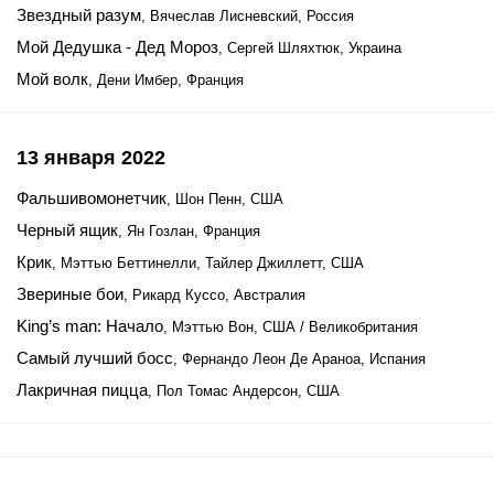
Звездный разум
, Вячеслав Лисневский, Россия
Мой Дедушка - Дед Мороз
, Сергей Шляхтюк, Украина
Мой волк
, Дени Имбер, Франция
13 января 2022
Фальшивомонетчик
, Шон Пенн, США
Черный ящик
, Ян Гозлан, Франция
Крик
, Мэттью Беттинелли, Тайлер Джиллетт, США
Звериные бои
, Рикард Куссо, Австралия
King’s man: Начало
, Мэттью Вон, США / Великобритания
Самый лучший босс
, Фернандо Леон Де Араноа, Испания
Лакричная пицца
, Пол Томас Андерсон, США