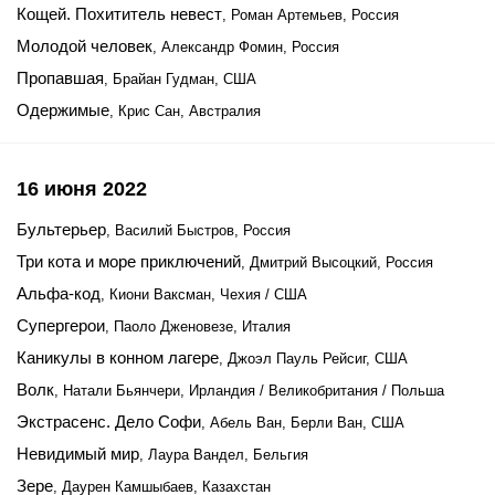
Кощей. Похититель невест
, Роман Артемьев, Россия
Молодой человек
, Александр Фомин, Россия
Пропавшая
, Брайан Гудман, США
Одержимые
, Крис Сан, Австралия
16 июня 2022
Бультерьер
, Василий Быстров, Россия
Три кота и море приключений
, Дмитрий Высоцкий, Россия
Альфа-код
, Киони Ваксман, Чехия / США
Супергерои
, Паоло Дженовезе, Италия
Каникулы в конном лагере
, Джоэл Пауль Рейсиг, США
Волк
, Натали Бьянчери, Ирландия / Великобритания / Польша
Экстрасенс. Дело Софи
, Абель Ван, Берли Ван, США
Невидимый мир
, Лаура Вандел, Бельгия
Зере
, Даурен Камшыбаев, Казахстан