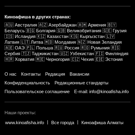
Киноафиша в других странах:
🇦🇺
Австралия
🇦🇿
Азербайджан
🇦🇲
Армения
🇧🇾
Беларусь
🇧🇬
Болгария
🇬🇧
Великобритания
🇬🇪
Грузия
🇮🇸
Исландия
🇰🇿
Казахстан
🇰🇬
Кыргызстан
🇱🇻
Латвия
🇱🇹
Литва
🇲🇩
Молдавия
🇳🇿
Новая Зеландия
🇦🇪
ОАЭ
🇵🇱
Польша
🇷🇺
Россия
🇷🇴
Румыния
🇷🇸
Сербия
🇹🇯
Таджикистан
🇺🇿
Узбекистан
🇫🇮
Финляндия
🇭🇷
Хорватия
🇲🇪
Черногория
🇨🇿
Чехия
🇪🇪
Эстония
О нас
Контакты
Редакция
Вакансии
Конфиденциальность
Редакционные стандарты
Пользовательское соглашение
E-mail: info@kinoafisha.info
Наши проекты:
www.kinoafisha.info
Все города
Киноафиша Алматы