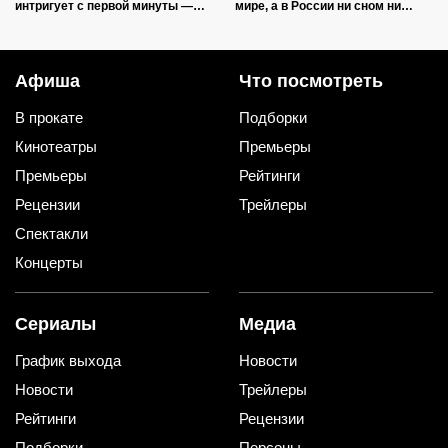
интригует с первой минуты —
мире, а в России ни сном ни
мрачная история серийного
духом
убийцы
Афиша
Что посмотреть
В прокате
Подборки
Кинотеатры
Премьеры
Премьеры
Рейтинги
Рецензии
Трейлеры
Спектакли
Концерты
Сериалы
Медиа
График выхода
Новости
Новости
Трейлеры
Рейтинги
Рецензии
Подборки
Персоны