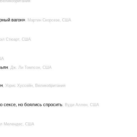
 Великобритания
рный вагон»
, Мартин Скорсезе, США
Мэл Стюарт, США
ША
зьян
, Дж. Ли Томпсон, США
ен
, Уорис Хуссейн, Великобритания
 о сексе, но боялись спросить
, Вуди Аллен, США
лл Мелендес, США