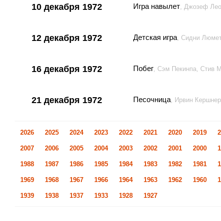
10 декабря 1972
Игра навылет
, Джозеф Лео
12 декабря 1972
Детская игра
, Сидни Люме
16 декабря 1972
Побег
, Сэм Пекинпа, Стив 
21 декабря 1972
Песочница
, Ирвин Кершне
2026
2025
2024
2023
2022
2021
2020
2019
2
2007
2006
2005
2004
2003
2002
2001
2000
1
1988
1987
1986
1985
1984
1983
1982
1981
1
1969
1968
1967
1966
1964
1963
1962
1960
1
1939
1938
1937
1933
1928
1927