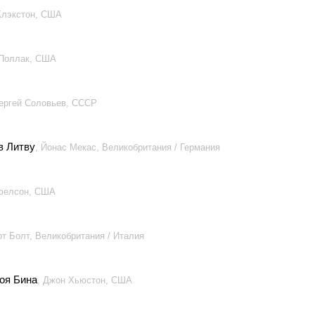
 Клэкстон, США
 Поллак, США
Сергей Соловьев, СССР
в Литву
, Йонас Мекас, Великобритания / Германия
йфелсон, США
рт Болт, Великобритания / Италия
оя Бина
, Джон Хьюстон, США