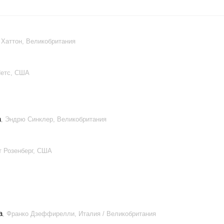
 Хаттон, Великобритания
Йетс, США
а
, Эндрю Синклер, Великобритания
т Розенберг, США
а
, Франко Дзеффирелли, Италия / Великобритания