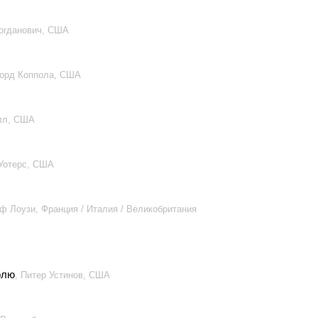
Богданович, США
Форд Коппола, США
лл, США
 Уотерс, США
ф Лоузи, Франция / Италия / Великобритания
олю
, Питер Устинов, США