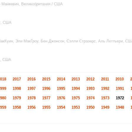
 Манкевич, Великобритания / США
т, США
МакКуин, Эли МакГроу, Бен Джонсон, Сэлли Стразерс, Аль Леттьери, С
р, США
018
2017
2016
2015
2014
2013
2012
2011
2010
999
1998
1997
1996
1995
1994
1993
1992
1991
980
1979
1978
1977
1976
1975
1974
1973
1972
959
1958
1956
1955
1954
1953
1950
1949
1948