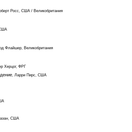
рберт Росс, США / Великобритания
 США
ард Флайшер, Великобритания
ер Херцог, ФРГ
ждение
, Ларри Пирс, США
ША
Казан, США