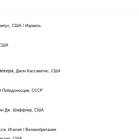
ампус, США / Израиль
 США
мекера
, Джон Кассаветис, США
й Победоносцев, СССР
лин Дж. Шаффнер, США
сси, Италия / Великобритания
Лестер, США