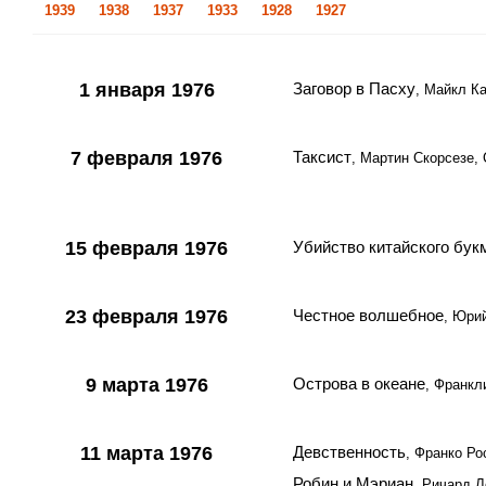
1939
1938
1937
1933
1928
1927
1 января 1976
Заговор в Пасху
, Майкл К
7 февраля 1976
Таксист
, Мартин Скорсезе,
15 февраля 1976
Убийство китайского бук
23 февраля 1976
Честное волшебное
, Юри
9 марта 1976
Острова в океане
, Франк
11 марта 1976
Девственность
, Франко Ро
Робин и Мэриан
, Ричард 