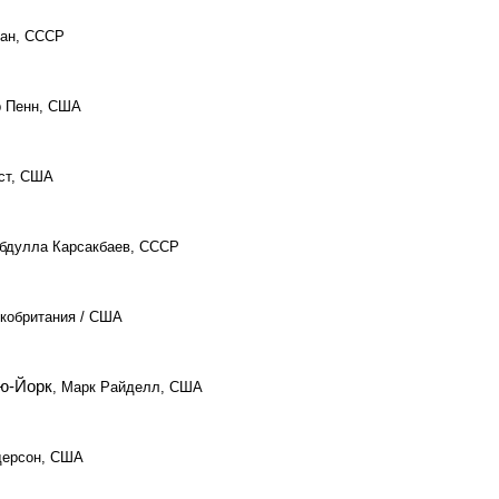
ман, СССР
р Пенн, США
эст, США
Абдулла Карсакбаев, СССР
икобритания / США
ью-Йорк
, Марк Райделл, США
дерсон, США