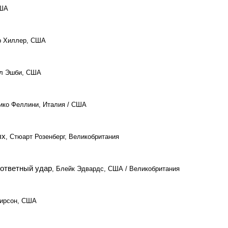
США
р Хиллер, США
эл Эшби, США
ико Феллини, Италия / США
ых
, Стюарт Розенберг, Великобритания
 ответный удар
, Блейк Эдвардс, США / Великобритания
Пирсон, США