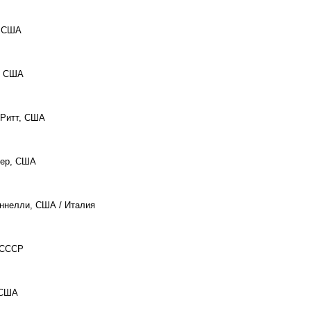
, США
, США
 Ритт, США
гер, США
иннелли, США / Италия
, СССР
 США