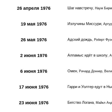
26 апреля 1976
Шаг навстречу
, Наум Бир
19 мая 1976
Излучины Миссури
, Арту
26 мая 1976
Адский дождь
, Роберт Фу
2 июня 1976
Алпамыс идёт в школу
, 
6 июня 1976
Омен
, Ричард Доннер, Вел
17 июня 1976
Гарри и Уолтер едут в Н
23 июня 1976
Бегство Логана
, Майкл Ан