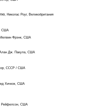
млю
, Николас Роуг, Великобритания
с, США
 Мелвин Фрэнк, США
 Алан Дж. Пакула, США
кор, СССР / США
ед Хичкок, США
б Рейфелсон, США