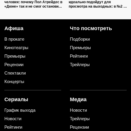
человек: почему Пол Атрейдес в
идеально подойдут для
«Дюне» так и не смог остановить
просмотра на выходных: в №2 —
кровопролитие
звезда нашумевшего
«Оленёнка»
Афиша
Что посмотреть
В прокате
Подборки
Кинотеатры
Премьеры
Премьеры
Рейтинги
Рецензии
Трейлеры
Спектакли
Концерты
Сериалы
Медиа
График выхода
Новости
Новости
Трейлеры
Рейтинги
Рецензии