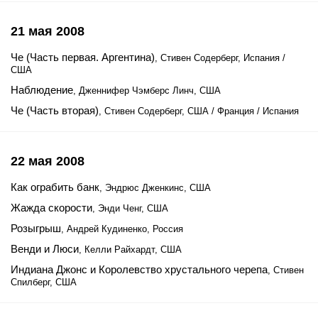
21 мая 2008
Че (Часть первая. Аргентина)
, Стивен Содерберг, Испания /
США
Наблюдение
, Дженнифер Чэмберс Линч, США
Че (Часть вторая)
, Стивен Содерберг, США / Франция / Испания
22 мая 2008
Как ограбить банк
, Эндрюс Дженкинс, США
Жажда скорости
, Энди Ченг, США
Розыгрыш
, Андрей Кудиненко, Россия
Венди и Люси
, Келли Райхардт, США
Индиана Джонс и Королевство хрустального черепа
, Стивен
Спилберг, США