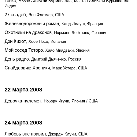
Гонка
, Аббас Алибхай Бурмавалла, Мастан Алибхай Бурмавалла,
Индия
27 свадеб
, Энн Флетчер, США
Железнодорожный роман
, Клод Лелуш, Франция
Охотники на драконов
, Норманн Ле Бланк, Франция
Дон Кихот
, Хосе Поcо, Испания
Мой сосед Тоторо
, Хаяо Миядзаки, Япония
День радио
, Дмитрий Дьяченко, Россия
Спайдервик: Хроники
, Марк Уотерс, США
22 марта 2008
Девочка-пулемет
, Нобору Игучи, Япония / США
24 марта 2008
Любовь вне правил
, Джордж Клуни, США