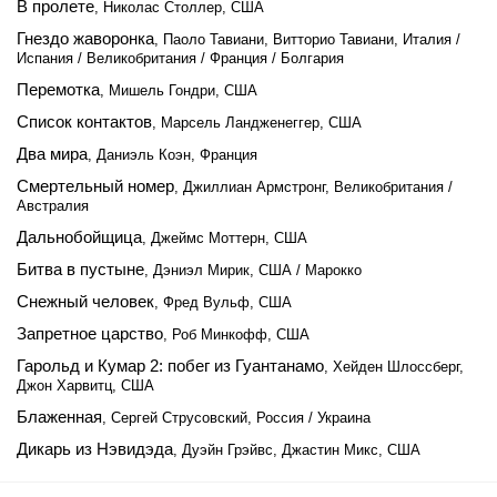
В пролете
, Николас Столлер, США
Гнездо жаворонка
, Паоло Тавиани, Витторио Тавиани, Италия /
Испания / Великобритания / Франция / Болгария
Перемотка
, Мишель Гондри, США
Список контактов
, Марсель Ландженеггер, США
Два мира
, Даниэль Коэн, Франция
Смертельный номер
, Джиллиан Армстронг, Великобритания /
Австралия
Дальнобойщица
, Джеймс Моттерн, США
Битва в пустыне
, Дэниэл Мирик, США / Марокко
Снежный человек
, Фред Вульф, США
Запретное царство
, Роб Минкофф, США
Гарольд и Кумар 2: побег из Гуантанамо
, Хейден Шлоссберг,
Джон Харвитц, США
Блаженная
, Сергей Струсовский, Россия / Украина
Дикарь из Нэвидэда
, Дуэйн Грэйвс, Джастин Микс, США