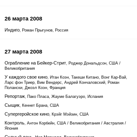
26 марта 2008
Индиго
, Роман Прыгунов, Россия
27 марта 2008
Ограбление на Бейкер-Стрит
, Роджер Дональдсон, США /
Великобритания
У каждого свое кино
, Итан Коэн, Такеши Китано, Вонг Кар-Вай,
Ларс фон Триер, Вим Вендерс, Андрей Кончаловский, Роман
Полански, Джоэл Коэн, Франция
Репортаж
, Пако Пласа, Жауме Балагуэро, Испания
Сыщик
, Кеннет Брана, США
Супергеройское кино
, Крэйг Мэйзин, США
Контроль
, Антон Корбейн, США / Великобритания / Австралия /
Япония
Судный день