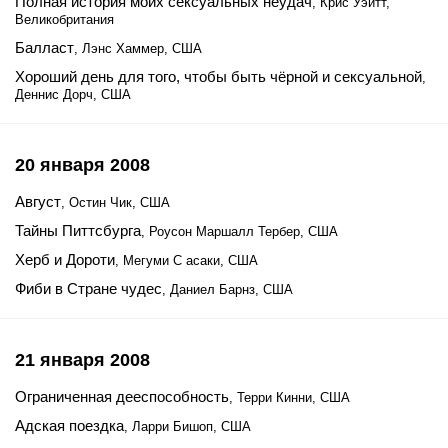
Полная история моих сексуальных неудач
, Крис Уэйтт,
Великобритания
Балласт
, Лэнс Хаммер, США
Хороший день для того, чтобы быть чёрной и сексуальной
,
Деннис Дорч, США
20 января 2008
Август
, Остин Чик, США
Тайны Питтсбурга
, Роусон Маршалл Тербер, США
Херб и Дороти
, Мегуми С асаки, США
Фиби в Стране чудес
, Даниел Барнз, США
21 января 2008
Ограниченная дееспособность
, Терри Кинни, США
Адская поездка
, Ларри Бишоп, США