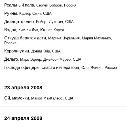
Реальный папа
, Сергей Бобров, Россия
Руины
, Картер Смит, США
Двадцать одно
, Роберт Лукетич, США
Вздох
, Ким Ки Дук, Южная Корея
Откуда берутся дети
, Марина Цурцумия, Мария Маханько,
Россия
Короли улиц
, Дэвид Эйр, США
Дельго
, Марк Эдлер, Джейсон Мурер, США
Господа офицеры: спасти императора
, Олег Фомин, Россия
23 апреля 2008
Ой, мамочки
, Майкл МакКалерс, США
24 апреля 2008