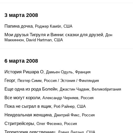
3 марта 2008
Папина дочка
, Роджер Камбл, США
Мои друзья Тигруля и Винни: сказки для друзей
, Дон
Маккиннон, David Hartman, США
6 марта 2008
История Ришара О
, Дамьен Одуль, Франция
Георг
, Пеэтер Симм, Россия / Эстония / Финляндия
Еще одна из рода Болейн
, Джастин Чадвик, Великобритания
Все могут короли
, Александр Черняев, Россия
Пока не сыграл в ящик
, Роб Райнер, США
Неидеальная женщина
, Дмитрий Фикс, Россия
Стритрейсеры
, Олег Фесенко, Россия
Территория девственниц
, Дэвид Лилэнд, США