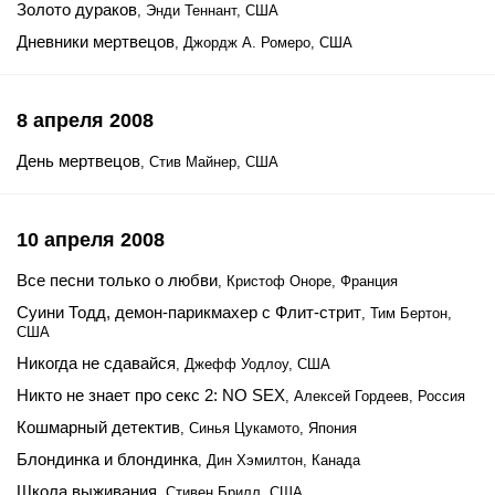
Золото дураков
, Энди Теннант, США
Дневники мертвецов
, Джордж А. Ромеро, США
8 апреля 2008
День мертвецов
, Стив Майнер, США
10 апреля 2008
Все песни только о любви
, Кристоф Оноре, Франция
Суини Тодд, демон-парикмахер с Флит-стрит
, Тим Бертон,
США
Никогда не сдавайся
, Джефф Уодлоу, США
Никто не знает про секс 2: NO SEX
, Алексей Гордеев, Россия
Кошмарный детектив
, Синья Цукамото, Япония
Блондинка и блондинка
, Дин Хэмилтон, Канада
Школа выживания
, Стивен Брилл, США