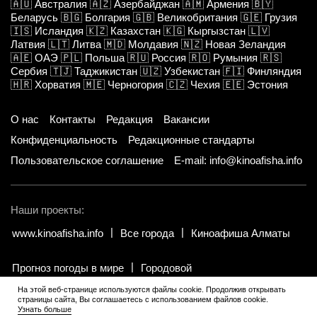
🇦🇺
Австралия
🇦🇿
Азербайджан
🇦🇲
Армения
🇧🇾
Беларусь
🇧🇬
Болгария
🇬🇧
Великобритания
🇬🇪
Грузия
🇮🇸
Исландия
🇰🇿
Казахстан
🇰🇬
Кыргызстан
🇱🇻
Латвия
🇱🇹
Литва
🇲🇩
Молдавия
🇳🇿
Новая Зеландия
🇦🇪
ОАЭ
🇵🇱
Польша
🇷🇺
Россия
🇷🇴
Румыния
🇷🇸
Сербия
🇹🇯
Таджикистан
🇺🇿
Узбекистан
🇫🇮
Финляндия
🇭🇷
Хорватия
🇲🇪
Черногория
🇨🇿
Чехия
🇪🇪
Эстония
О нас
Контакты
Редакция
Вакансии
Конфиденциальность
Редакционные стандарты
Пользовательское соглашение
E-mail: info@kinoafisha.info
Наши проекты:
www.kinoafisha.info
Все города
Киноафиша Алматы
Прогноз погоды в мире
Городовой
На этой веб-странице используются файлы cookie. Продолжив открывать
страницы сайта, Вы соглашаетесь с использованием файлов cookie.
© 2002-2026 Все права и материалы принадлежат «Киноафиша».
.
Узнать больше
Копирование информации только с письменного разрешения