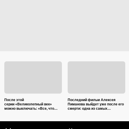
После этой
Последний фильм Алексея
серии «Великолепный век»
Пиманова выйдет уже после его
можно выключать: «Все, что
смерти: одна из самых
дальше — просто бесконечный
ожидаемых новинок осени 2026
ремикс на старые темы»
года