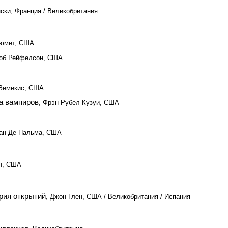
ски, Франция / Великобритания
Люмет, США
Боб Рейфелсон, США
 Земекис, США
а вампиров
, Фрэн Рубел Кузуи, США
йан Де Пальма, США
н, США
рия открытий
, Джон Глен, США / Великобритания / Испания