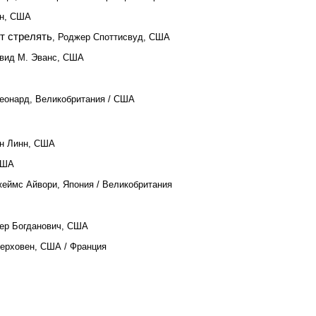
он, США
т стрелять
, Роджер Споттисвуд, США
эвид М. Эванс, США
Леонард, Великобритания / США
ан Линн, США
США
жеймс Айвори, Япония / Великобритания
тер Богданович, США
Верховен, США / Франция