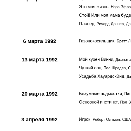
Это моя жизнь
, Нора Эфр
Стой! Или моя мама буде
Планер
, Ричард Доннер, Д
6 марта 1992
Газонокосильщик
, Бретт 
13 марта 1992
Мой кузен Винни
, Джонат
Чуткий сон
, Пол Шредер, 
Усадьба Хауардс-Энд
, Д
20 марта 1992
Безумные подмостки
, Пи
Основной инстинкт
, Пол 
3 апреля 1992
Игрок
, Роберт Олтмен, США