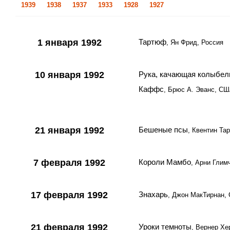
1939
1938
1937
1933
1928
1927
1 января 1992
Тартюф
, Ян Фрид, Россия
10 января 1992
Рука, качающая колыбел
Каффс
, Брюс А. Эванс, С
21 января 1992
Бешеные псы
, Квентин Та
7 февраля 1992
Короли Мамбо
, Арни Глим
17 февраля 1992
Знахарь
, Джон МакТирнан,
21 февраля 1992
Уроки темноты
, Вернер Хе