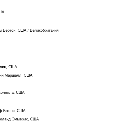
США
им Бертон, США / Великобритания
длин, США
нни Маршалл, США
колелла, США
ьф Бакши, США
Роланд Эммерих, США