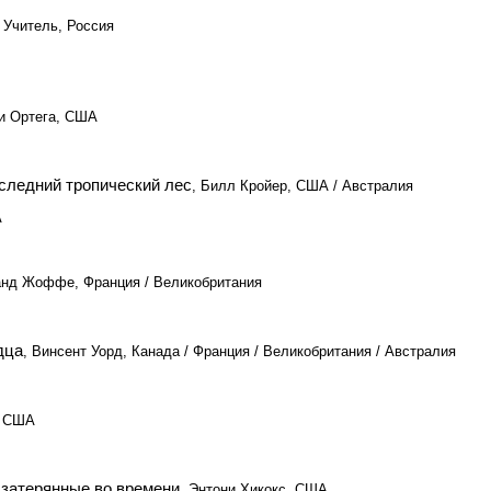
 Учитель, Россия
ни Ортега, США
следний тропический лес
, Билл Кройер, США / Австралия
А
анд Жоффе, Франция / Великобритания
дца
, Винсент Уорд, Канада / Франция / Великобритания / Австралия
, США
 затерянные во времени
, Энтони Хикокс, США