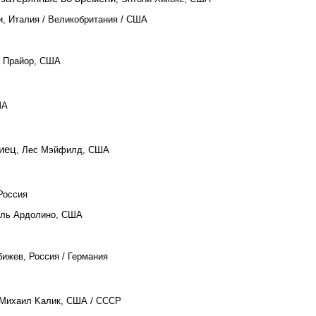
и, Италия / Великобритания / США
. Прайор, США
ША
иец
, Лес Мэйфилд, США
 Россия
иль Ардолино, США
бижев, Россия / Германия
 Mихаил Kалик, США / СССР