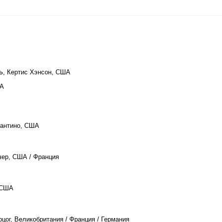
ь
, Кертис Хэнсон, США
ША
рантино, США
чер, США / Франция
 США
рцог, Великобритания / Франция / Германия