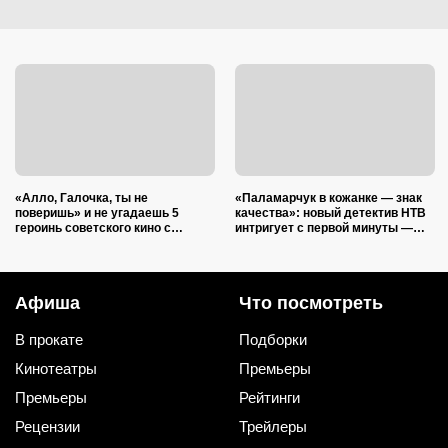
«Алло, Галочка, ты не
«Паламарчук в кожанке — знак
поверишь» и не угадаешь 5
качества»: новый детектив НТВ
героинь советского кино с
интригует с первой минуты —
телефоном в руке (тест)
мрачная история серийного
убийцы
Афиша
Что посмотреть
В прокате
Подборки
Кинотеатры
Премьеры
Премьеры
Рейтинги
Рецензии
Трейлеры