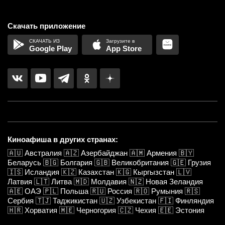
Скачать приложение
Google Play
App Store
Киноафиша в других странах:
🇦🇺
Австралия
🇦🇿
Азербайджан
🇦🇲
Армения
🇧🇾
Беларусь
🇧🇬
Болгария
🇬🇧
Великобритания
🇬🇪
Грузия
🇮🇸
Исландия
🇰🇿
Казахстан
🇰🇬
Кыргызстан
🇱🇻
Латвия
🇱🇹
Литва
🇲🇩
Молдавия
🇳🇿
Новая Зеландия
🇦🇪
ОАЭ
🇵🇱
Польша
🇷🇺
Россия
🇷🇴
Румыния
🇷🇸
Сербия
🇹🇯
Таджикистан
🇺🇿
Узбекистан
🇫🇮
Финляндия
🇭🇷
Хорватия
🇲🇪
Черногория
🇨🇿
Чехия
🇪🇪
Эстония