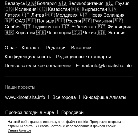
Беларусь
🇧🇬
Болгария
🇬🇧
Великобритания
🇬🇪
Грузия
🇮🇸
Исландия
🇰🇿
Казахстан
🇰🇬
Кыргызстан
🇱🇻
Латвия
🇱🇹
Литва
🇲🇩
Молдавия
🇳🇿
Новая Зеландия
🇦🇪
ОАЭ
🇵🇱
Польша
🇷🇺
Россия
🇷🇴
Румыния
🇷🇸
Сербия
🇹🇯
Таджикистан
🇺🇿
Узбекистан
🇫🇮
Финляндия
🇭🇷
Хорватия
🇲🇪
Черногория
🇨🇿
Чехия
🇪🇪
Эстония
О нас
Контакты
Редакция
Вакансии
Конфиденциальность
Редакционные стандарты
Пользовательское соглашение
E-mail: info@kinoafisha.info
Наши проекты:
www.kinoafisha.info
Все города
Киноафиша Алматы
Прогноз погоды в мире
Городовой
На этой веб-странице используются файлы cookie. Продолжив открывать
страницы сайта, Вы соглашаетесь с использованием файлов cookie.
© 2002-2026 Все права и материалы принадлежат «Киноафиша».
.
Узнать больше
Копирование информации только с письменного разрешения
редакции.