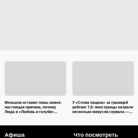
Меньшов оставил лишь намек:
У «Слова пацана» за границей
настоящая причина, почему
рейтинг 7,6: иностранцы назвали
Люда в «Любовь и голуби»
несколько минусов сериала —
сбежала от мужа, осталась за
ругают и актерский состав, и
кадром
сюжет
Афиша
Что посмотреть