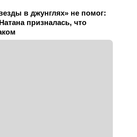
езды в джунглях» не помог:
Натана призналась, что
аком