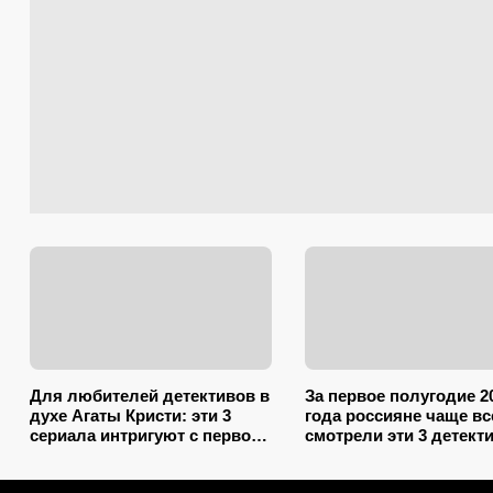
Для любителей детективов в
За первое полугодие 2
духе Агаты Кристи: эти 3
года россияне чаще вс
сериала интригуют с первой
смотрели эти 3 детект
минуты и до самого финала
сериала: №2 крутят по
держат в неведении
уже 19 лет