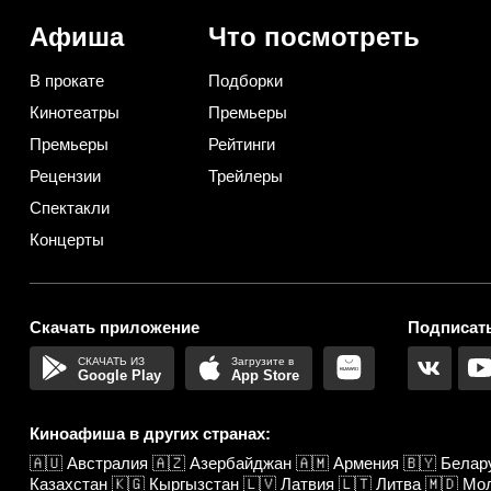
Афиша
Что посмотреть
В прокате
Подборки
Кинотеатры
Премьеры
Премьеры
Рейтинги
Рецензии
Трейлеры
Спектакли
Концерты
Скачать приложение
Подписать
Google Play
App Store
Киноафиша в других странах:
🇦🇺
Австралия
🇦🇿
Азербайджан
🇦🇲
Армения
🇧🇾
Белар
Казахстан
🇰🇬
Кыргызстан
🇱🇻
Латвия
🇱🇹
Литва
🇲🇩
Мо