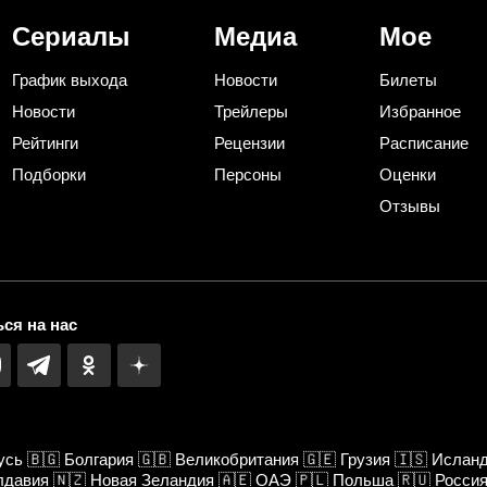
Сериалы
Медиа
Мое
График выхода
Новости
Билеты
Новости
Трейлеры
Избранное
Рейтинги
Рецензии
Расписание
Подборки
Персоны
Оценки
Отзывы
ся на нас
усь
🇧🇬
Болгария
🇬🇧
Великобритания
🇬🇪
Грузия
🇮🇸
Ислан
лдавия
🇳🇿
Новая Зеландия
🇦🇪
ОАЭ
🇵🇱
Польша
🇷🇺
Росси