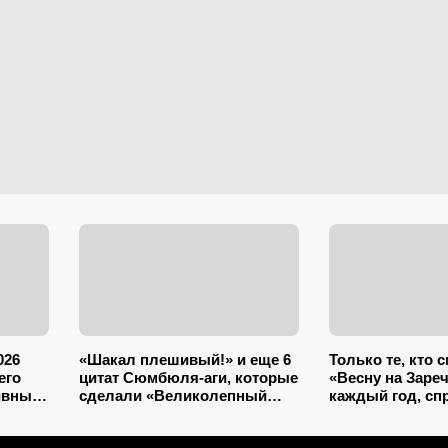
026
«Шакал плешивый!» и еще 6
Только те, кто 
его
цитат Сюмбюля-аги, которые
«Весну на Заре
ивных
сделали «Великолепный
каждый год, сп
 ТВ
век» еще лучше: уже вошли
тестом: 5 вопр
в народ
знатоков совет