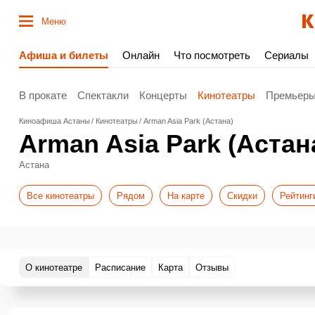
Меню
Афиша и билеты
Онлайн
Что посмотреть
Сериалы
В прокате
Спектакли
Концерты
Кинотеатры
Премьер
Киноафиша Астаны
Кинотеатры
Arman Asia Park (Астана)
Arman Asia Park (Астан
Астана
Все кинотеатры
Рядом
На карте
Скидки
Рейтинг
О кинотеатре
Расписание
Карта
Отзывы