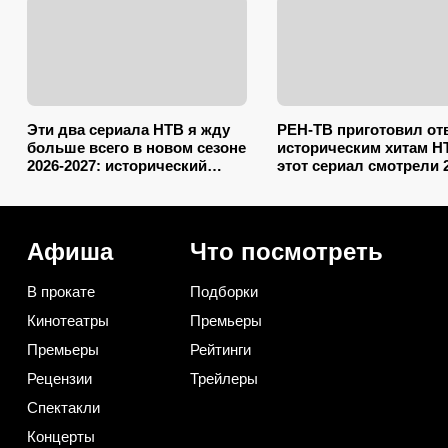
Эти два сериала НТВ я жду
РЕН-ТВ приготовил от
больше всего в новом сезоне
историческим хитам Н
2026-2027: исторический
этот сериал смотрели 
детектив и криминальная
миллионов зрителей —
драма в духе «Слова пацана»
теперь выходит прикв
Афиша
Что посмотреть
В прокате
Подборки
Кинотеатры
Премьеры
Премьеры
Рейтинги
Рецензии
Трейлеры
Спектакли
Концерты