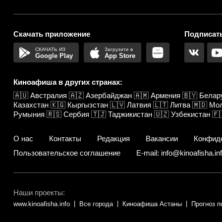
Скачать приложение
Подписать
Google Play
App Store
Киноафиша в других странах:
🇦🇺
Австралия
🇦🇿
Азербайджан
🇦🇲
Армения
🇧🇾
Белар
Казахстан
🇰🇬
Кыргызстан
🇱🇻
Латвия
🇱🇹
Литва
🇲🇩
Мо
Румыния
🇷🇸
Сербия
🇹🇯
Таджикистан
🇺🇿
Узбекистан
🇫
О нас
Контакты
Редакция
Вакансии
Конфид
Пользовательское соглашение
E-mail: info@kinoafisha.in
Наши проекты:
www.kinoafisha.info
Все города
Киноафиша Астаны
Прогноз п