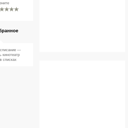
ените
бранное
асписание —
ь кинотеатр
в списках