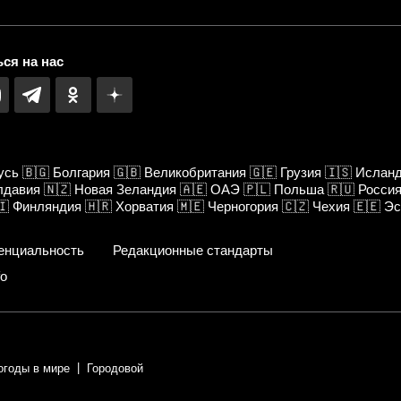
ся на нас
усь
🇧🇬
Болгария
🇬🇧
Великобритания
🇬🇪
Грузия
🇮🇸
Ислан
лдавия
🇳🇿
Новая Зеландия
🇦🇪
ОАЭ
🇵🇱
Польша
🇷🇺
Росси
🇮
Финляндия
🇭🇷
Хорватия
🇲🇪
Черногория
🇨🇿
Чехия
🇪🇪
Эс
енциальность
Редакционные стандарты
fo
огоды в мире
Городовой