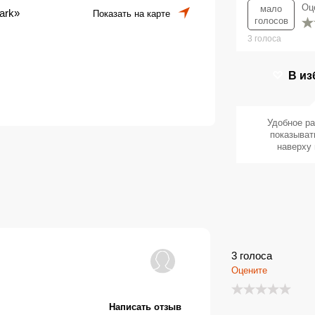
Оц
мало
ark»
Показать на карте
голосов
3
голоса
В из
Удобное р
показыват
наверху 
3
голоса
Оцените
Написать отзыв