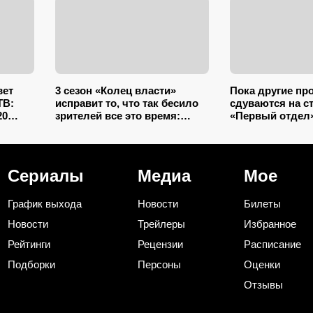
вет
3 сезон «Колец власти»
Пока другие пр
ТВ:
исправит то, что так бесило
сдуваются на ст
20
зрителей все это время:
«Первый отдел»
 а
раскрыто, какие герои,
заходит на 6 се
ел
наконец, исчезнут
секрет его успе
Сериалы
Медиа
Мое
График выхода
Новости
Билеты
Новости
Трейлеры
Избранное
Рейтинги
Рецензии
Расписание
Подборки
Персоны
Оценки
Отзывы