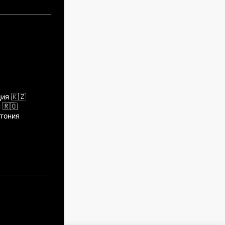
дия
🇰🇿
я
🇷🇴
тония