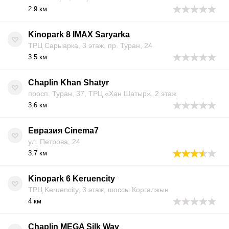
2.9 км
Kinopark 8 IMAX Saryarka
ТРЦ Сарыарка, 3 этаж, пр. Туран, 24
3.5 км
Chaplin Khan Shatyr
просп. Туран, 37, ТРЦ «Хан Шатыр», 2 этаж
3.6 км
Евразия Cinema7
ул. Петрова, 24
3.7 км
Kinopark 6 Keruencity
ТРЦ Keruencity, 3 этаж, шоссы Коргалжын
4 км
Chaplin MEGA Silk Way