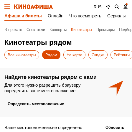
RUS
Афиша и билеты
Онлайн
Что посмотреть
Сериалы
В прокате
Спектакли
Концерты
Кинотеатры
Премьеры
Подбор
Кинотеатры рядом
Все кинотеатры
Рядом
На карте
Скидки
Рейтинги
Найдите кинотеатры рядом с вами
Для этого нужно разрешить браузеру
определить ваше местоположение.
Определить местоположение
Ваше местоположение:не определено
Обновить