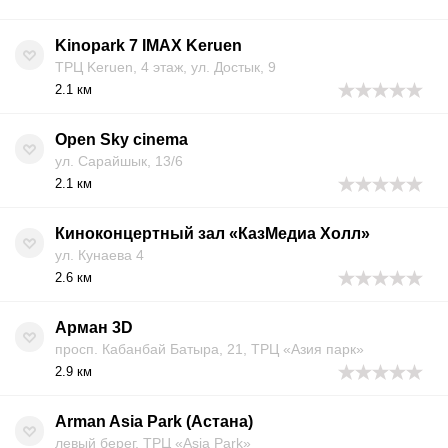
Kinopark 7 IMAX Keruen
ТРЦ Keruen, 4 этаж, ул. Достык, 9
2.1 км
Open Sky cinema
ул. Сарайшык, 13/6
2.1 км
Киноконцертный зал «КазМедиа Холл»
ул. Кунаева 4
2.6 км
Арман 3D
просп. Кабанбай Батыра, 21, ТРЦ «Азия парк»
2.9 км
Arman Asia Park (Астана)
левый берег, ТРЦ «Asia Park»