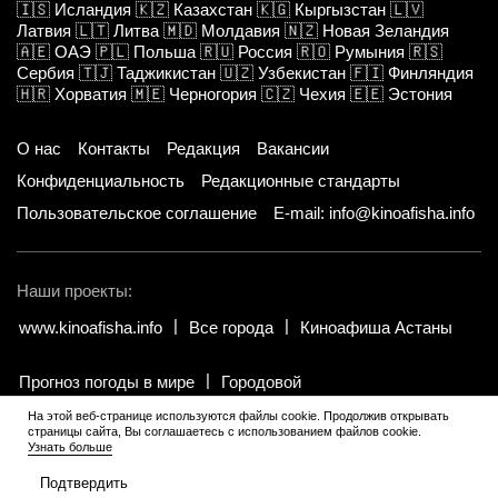
🇮🇸
Исландия
🇰🇿
Казахстан
🇰🇬
Кыргызстан
🇱🇻
Латвия
🇱🇹
Литва
🇲🇩
Молдавия
🇳🇿
Новая Зеландия
🇦🇪
ОАЭ
🇵🇱
Польша
🇷🇺
Россия
🇷🇴
Румыния
🇷🇸
Сербия
🇹🇯
Таджикистан
🇺🇿
Узбекистан
🇫🇮
Финляндия
🇭🇷
Хорватия
🇲🇪
Черногория
🇨🇿
Чехия
🇪🇪
Эстония
О нас
Контакты
Редакция
Вакансии
Конфиденциальность
Редакционные стандарты
Пользовательское соглашение
E-mail: info@kinoafisha.info
Наши проекты:
www.kinoafisha.info
Все города
Киноафиша Астаны
Прогноз погоды в мире
Городовой
На этой веб-странице используются файлы cookie. Продолжив открывать
страницы сайта, Вы соглашаетесь с использованием файлов cookie.
© 2002-2026 Все права и материалы принадлежат «Киноафиша».
.
Узнать больше
Копирование информации только с письменного разрешения
редакции.
Подтвердить