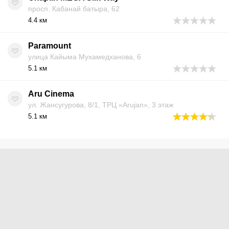
просп. Кабанай батыра, 62
4.4 км
Paramount
улица Кайыма Мухамедханова, 6
5.1 км
Aru Cinema
ул. Жансугурова, 8/1, ТРЦ «Arujan», 3 этаж
5.1 км