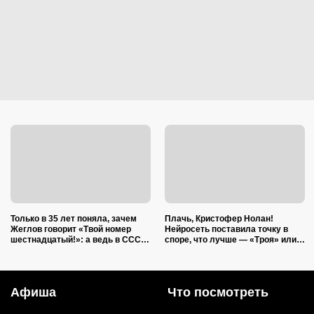
Только в 35 лет поняла, зачем
Плачь, Кристофер Нолан!
Жеглов говорит «Твой номер
Нейросеть поставила точку в
шестнадцатый!»: а ведь в СССР
споре, что лучше — «Троя» или
это и не нужно было никому
«Одиссея»
объяснять
Афиша
Что посмотреть