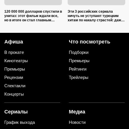
120 000 000 долларов спустили в
Эти 3 российских сериала
унитаз: этот фильм ждали все,
ничуть не уступают турецким
но в итоге он стал главным
хитам по накалу страстей: даже
разочарованием не только
лучше «Великолепного века»
зрителей, но и режиссера
Афиша
Что посмотреть
В прокате
Подборки
Кинотеатры
Премьеры
Премьеры
Рейтинги
Рецензии
Трейлеры
Спектакли
Концерты
Сериалы
Медиа
График выхода
Новости