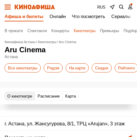
RUS
Афиша и билеты
Онлайн
Что посмотреть
Сериалы
В прокате
Спектакли
Концерты
Кинотеатры
Премьеры
Подбор
Киноафиша Астаны
Кинотеатры
Aru Cinema
Aru Cinema
Астана
Все кинотеатры
Рядом
На карте
Скидки
Рейтинги
О кинотеатре
Расписание
Карта
г. Астана, ул. Жансугурова, 8/1, ТРЦ «Arujan», 3 этаж