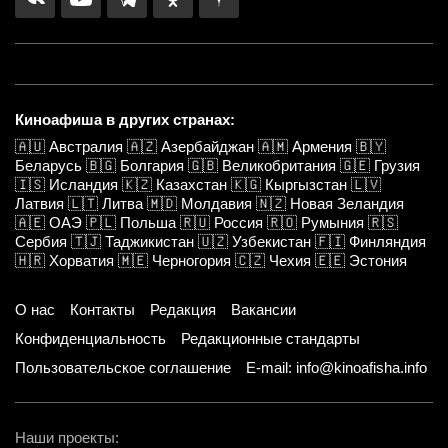
Киноафиша в других странах:
🇦🇺
Австралия
🇦🇿
Азербайджан
🇦🇲
Армения
🇧🇾
Беларусь
🇧🇬
Болгария
🇬🇧
Великобритания
🇬🇪
Грузия
🇮🇸
Исландия
🇰🇿
Казахстан
🇰🇬
Кыргызстан
🇱🇻
Латвия
🇱🇹
Литва
🇲🇩
Молдавия
🇳🇿
Новая Зеландия
🇦🇪
ОАЭ
🇵🇱
Польша
🇷🇺
Россия
🇷🇴
Румыния
🇷🇸
Сербия
🇹🇯
Таджикистан
🇺🇿
Узбекистан
🇫🇮
Финляндия
🇭🇷
Хорватия
🇲🇪
Черногория
🇨🇿
Чехия
🇪🇪
Эстония
О нас
Контакты
Редакция
Вакансии
Конфиденциальность
Редакционные стандарты
Пользовательское соглашение
E-mail: info@kinoafisha.info
Наши проекты: