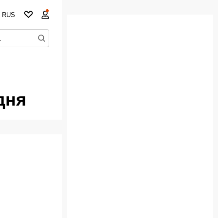
RUS
дня