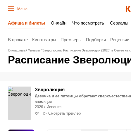
Меню
Афиша и билеты
Онлайн
Что посмотреть
Сериалы
В прокате
Кинотеатры
Премьеры
Подборки
Рецензии
Киноафиша
Фильмы
Зверолюция
Расписание Зверолюция (2026) в Семее на 
Расписание Зверолюция
Зверолюция
Девочка и ее питомцы обретают сверхъестествен
анимация
2026 / Испания
Смотреть трейлер