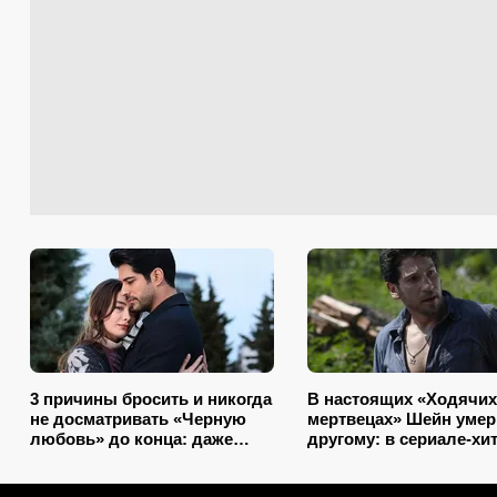
3 причины бросить и никогда
В настоящих «Ходячих
не досматривать «Черную
мертвецах» Шейн умер
любовь» до конца: даже
другому: в сериале-хит
ради Озчивита не старайтесь
это переврали