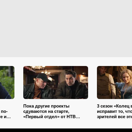
Пока другие проекты
3 сезон «Колец 
 по-
сдуваются на старте,
исправит то, чт
е и
«Первый отдел» от НТВ
зрителей все эт
заходит на 6 сезон: раскрыли
раскрыто, какие
секрет его успеха
наконец, исчезн