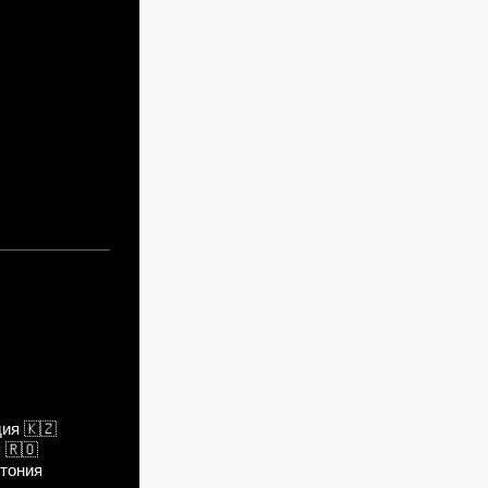
ужаснулась
дия
🇰🇿
я
🇷🇴
тония