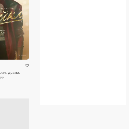
фия, драма,
кий