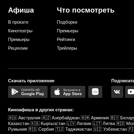
Афиша
Что посмотреть
В прокате
Подборки
Кинотеатры
Премьеры
Премьеры
Рейтинги
Рецензии
Трейлеры
Скачать приложение
Подписать
Google Play
App Store
Киноафиша в других странах:
🇦🇺
Австралия
🇦🇿
Азербайджан
🇦🇲
Армения
🇧🇾
Белар
Казахстан
🇰🇬
Кыргызстан
🇱🇻
Латвия
🇱🇹
Литва
🇲🇩
Мо
Румыния
🇷🇸
Сербия
🇹🇯
Таджикистан
🇺🇿
Узбекистан
🇫