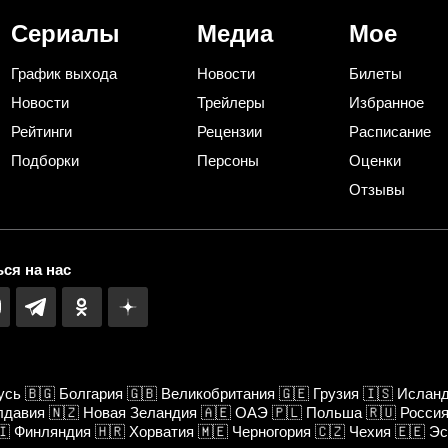
Сериалы
Медиа
Мое
График выхода
Новости
Билеты
Новости
Трейлеры
Избранное
Рейтинги
Рецензии
Расписание
Подборки
Персоны
Оценки
Отзывы
ся на нас
усь
🇧🇬
Болгария
🇬🇧
Великобритания
🇬🇪
Грузия
🇮🇸
Ислан
лдавия
🇳🇿
Новая Зеландия
🇦🇪
ОАЭ
🇵🇱
Польша
🇷🇺
Росси
🇮
Финляндия
🇭🇷
Хорватия
🇲🇪
Черногория
🇨🇿
Чехия
🇪🇪
Эс