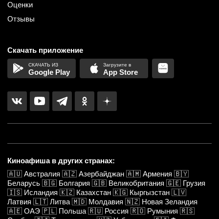
Оценки
Отзывы
Скачать приложение
Google Play
App Store
Киноафиша в других странах:
🇦🇺
Австралия
🇦🇿
Азербайджан
🇦🇲
Армения
🇧🇾
Беларусь
🇧🇬
Болгария
🇬🇧
Великобритания
🇬🇪
Грузия
🇮🇸
Исландия
🇰🇿
Казахстан
🇰🇬
Кыргызстан
🇱🇻
Латвия
🇱🇹
Литва
🇲🇩
Молдавия
🇳🇿
Новая Зеландия
🇦🇪
ОАЭ
🇵🇱
Польша
🇷🇺
Россия
🇷🇴
Румыния
🇷🇸