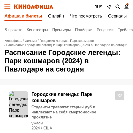
RUS
Афиша и билеты
Онлайн
Что посмотреть
Сериалы
В прокате
Кинотеатры
Премьеры
Подборки
Рецензии
Трейле
Киноафиша
Фильмы
Городские легенды: Парк кошмаров
Расписание Городские легенды: Парк кошмаров (2024) в Павлодаре на сегодня
Расписание Городские легенды:
Парк кошмаров (2024) в
Павлодаре на сегодня
Городские легенды: Парк
кошмаров
Студенты тревожат старый дуб и
навлекают на себя смертоносное
проклятие
ужасы
2024 / США