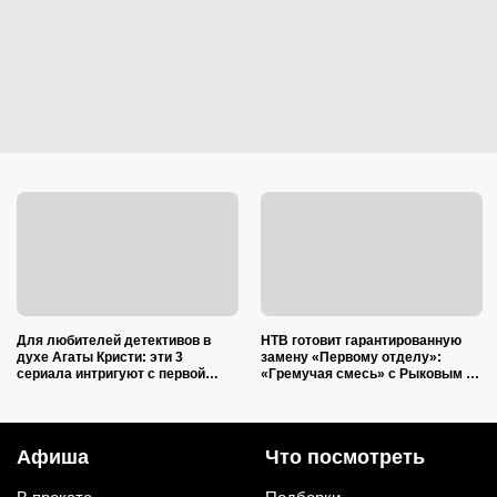
Для любителей детективов в
НТВ готовит гарантированную
духе Агаты Кристи: эти 3
замену «Первому отделу»:
сериала интригуют с первой
«Гремучая смесь» с Рыковым и
минуты и до самого финала
Плотниковым обязана стать
держат в неведении
мощным хитом
Афиша
Что посмотреть