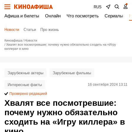
RUS
Афиша и билеты
Онлайн
Что посмотреть
Сериалы
Н
Новости
Статьи
Про жизнь
Киноафиша
Новости
Хвалят все посмотревшие: почему нужно обязательно сходить на «Игру
киллера» в кино
Зарубежные актеры
Зарубежные фильмы
Интересные факты
16 сентября 2024 13:11
Проверено редакцией
Хвалят все посмотревшие:
почему нужно обязательно
сходить на «Игру киллера» в
кино