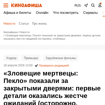
RUS
Афиша и билеты
Онлайн
Что посмотреть
Сериалы
Н
Новости
Статьи
Про жизнь
Киноафиша
Новости
«Зловещие мертвецы: Пекло» показали за закрытыми дверями: первые детали
оказались жестче ожиданий (осторожно, спойлеры)
Хоррор
Премьера
Зарубежные фильмы
18 апреля 2026 13:00
Проверено редакцией
«Зловещие мертвецы:
Пекло» показали за
закрытыми дверями: первые
детали оказались жестче
ожиданий (осторожно,