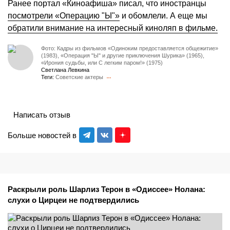
Ранее портал «Киноафиша» писал, что иностранцы
посмотрели «Операцию "Ы"»
и обомлели. А еще мы
обратили внимание на интересный киноляп в фильме.
Фото: Кадры из фильмов «Одиноким предоставляется общежитие»
(1983), «Операция "Ы" и другие приключения Шурика» (1965),
«Ирония судьбы, или С легким паром!» (1975)
Светлана Левкина
Теги:
Советские актеры
Написать отзыв
Больше новостей в
Раскрыли роль Шарлиз Терон в «Одиссее» Нолана:
слухи о Цирцеи не подтвердились