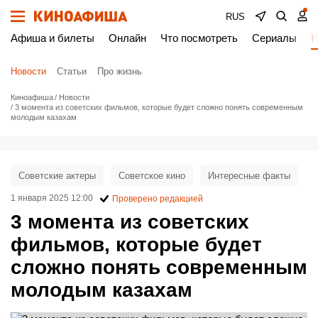
RUS
Афиша и билеты
Онлайн
Что посмотреть
Сериалы
Н
Новости
Статьи
Про жизнь
Киноафиша
Новости
3 момента из советских фильмов, которые будет сложно понять современным
молодым казахам
Советские актеры
Советское кино
Интересные факты
1 января 2025 12:00
Проверено редакцией
3 момента из советских
фильмов, которые будет
сложно понять современным
молодым казахам